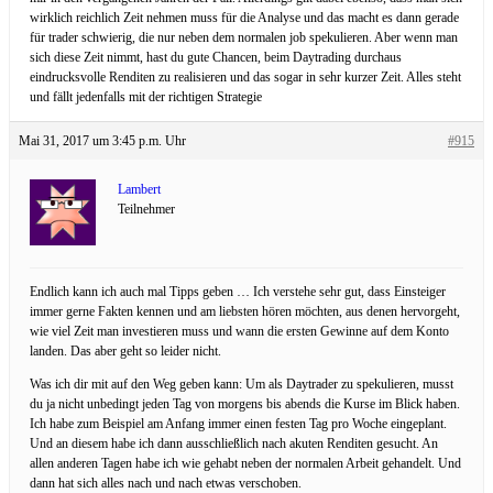
wirklich reichlich Zeit nehmen muss für die Analyse und das macht es dann gerade
für trader schwierig, die nur neben dem normalen job spekulieren. Aber wenn man
sich diese Zeit nimmt, hast du gute Chancen, beim Daytrading durchaus
eindrucksvolle Renditen zu realisieren und das sogar in sehr kurzer Zeit. Alles steht
und fällt jedenfalls mit der richtigen Strategie
Mai 31, 2017 um 3:45 p.m. Uhr
#915
Lambert
Teilnehmer
Endlich kann ich auch mal Tipps geben … Ich verstehe sehr gut, dass Einsteiger
immer gerne Fakten kennen und am liebsten hören möchten, aus denen hervorgeht,
wie viel Zeit man investieren muss und wann die ersten Gewinne auf dem Konto
landen. Das aber geht so leider nicht.
Was ich dir mit auf den Weg geben kann: Um als Daytrader zu spekulieren, musst
du ja nicht unbedingt jeden Tag von morgens bis abends die Kurse im Blick haben.
Ich habe zum Beispiel am Anfang immer einen festen Tag pro Woche eingeplant.
Und an diesem habe ich dann ausschließlich nach akuten Renditen gesucht. An
allen anderen Tagen habe ich wie gehabt neben der normalen Arbeit gehandelt. Und
dann hat sich alles nach und nach etwas verschoben.