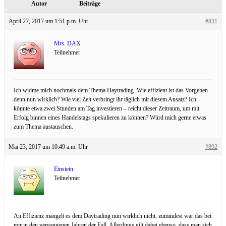
Autor
Beiträge
April 27, 2017 um 1:51 p.m. Uhr
#831
Mrs. DAX
Teilnehmer
Ich widme mich nochmals dem Thema Daytrading. Wie effizient ist das Vorgehen
denn nun wirklich? Wie viel Zeit verbringt ihr täglich mit diesem Ansatz? Ich
könnte etwa zwei Stunden am Tag investieren – reicht dieser Zeitraum, um mit
Erfolg binnen eines Handelstags spekulieren zu können? Würd mich gerne etwas
zum Thema austauschen.
Mai 23, 2017 um 10:49 a.m. Uhr
#892
Einstein
Teilnehmer
An Effizienz mangelt es dem Daytrading nun wirklich nicht, zumindest war das bei
mir in den vergangenen Jahren der Fall. Allerdings gilt dabei ebenso, dass man sich