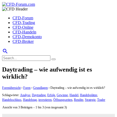
CFD-Forum
CFD-Trading
CFD-Online
CFD-Handeln
CFD-Demokonto
CFD-Broker
search
Daytrading – wie aufwendig ist es
wirklich?
Forenübersicht
›
Foren
›
Grundlagen
›
Daytrading – wie aufwendig ist es wirklich?
Schlagwörter:
Analyse
,
Daytrading
,
Erfolg
,
Gewinne
,
Handel
,
Handelsplätze
,
Handelsschluss
,
Handelstag
,
investieren
,
Öffnungszeiten
,
Rendite
,
Strategie
,
Trader
Ansicht von 3 Beiträgen – 1 bis 3 (von insgesamt 3)