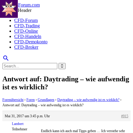
CFD-Forum
CFD-Trading
CFD-Online
CFD-Handeln
CFD-Demokonto
CFD-Broker
search
Antwort auf: Daytrading – wie aufwendig
ist es wirklich?
Forenübersicht
›
Foren
›
Grundlagen
›
Daytrading – wie aufwendig ist es wirklich?
›
Antwort auf: Daytrading – wie aufwendig ist es wirklich?
Mai 31, 2017 um 3:45 p.m. Uhr
#915
Lambert
Teilnehmer
Endlich kann ich auch mal Tipps geben … Ich verstehe sehr