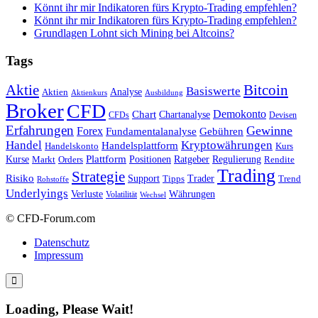
Könnt ihr mir Indikatoren fürs Krypto-Trading empfehlen?
Könnt ihr mir Indikatoren fürs Krypto-Trading empfehlen?
Grundlagen Lohnt sich Mining bei Altcoins?
Tags
Bitcoin
Aktie
Basiswerte
Aktien
Analyse
Aktienkurs
Ausbildung
Broker
CFD
Chart
Demokonto
Chartanalyse
CFDs
Devisen
Erfahrungen
Gewinne
Forex
Fundamentalanalyse
Gebühren
Handel
Kryptowährungen
Handelsplattform
Handelskonto
Kurs
Plattform
Kurse
Positionen
Ratgeber
Regulierung
Orders
Rendite
Markt
Trading
Strategie
Risiko
Support
Tipps
Trader
Trend
Rohstoffe
Underlyings
Verluste
Währungen
Volatilität
Wechsel
© CFD-Forum.com
Datenschutz
Impressum
Loading, Please Wait!