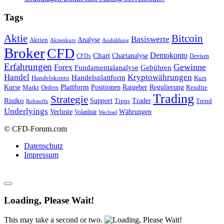
Tags
Bitcoin
Aktie
Basiswerte
Aktien
Analyse
Aktienkurs
Ausbildung
Broker
CFD
Chart
Demokonto
Chartanalyse
CFDs
Devisen
Erfahrungen
Gewinne
Forex
Fundamentalanalyse
Gebühren
Handel
Kryptowährungen
Handelsplattform
Handelskonto
Kurs
Plattform
Kurse
Positionen
Ratgeber
Regulierung
Orders
Rendite
Markt
Trading
Strategie
Risiko
Support
Tipps
Trader
Trend
Rohstoffe
Underlyings
Verluste
Währungen
Volatilität
Wechsel
© CFD-Forum.com
Datenschutz
Impressum
Loading, Please Wait!
This may take a second or two.