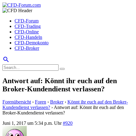
CFD-Forum
CFD-Trading
CFD-Online
CFD-Handeln
CFD-Demokonto
CFD-Broker
search
Antwort auf: Könnt ihr euch auf den
Broker-Kundendienst verlassen?
Forenübersicht
›
Foren
›
Broker
›
Könnt ihr euch auf den Broker-
Kundendienst verlassen?
›
Antwort auf: Könnt ihr euch auf den
Broker-Kundendienst verlassen?
Juni 1, 2017 um 5:34 p.m. Uhr
#920