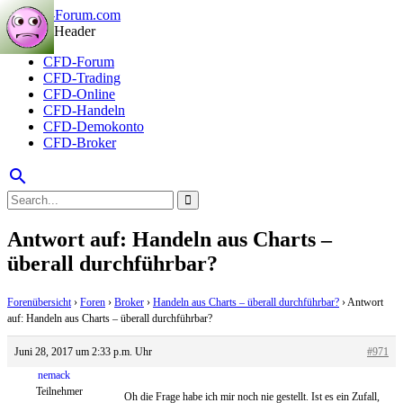
CFD-Forum
CFD-Trading
CFD-Online
CFD-Handeln
CFD-Demokonto
CFD-Broker
search
Antwort auf: Handeln aus Charts –
überall durchführbar?
Forenübersicht
›
Foren
›
Broker
›
Handeln aus Charts – überall durchführbar?
›
Antwort
auf: Handeln aus Charts – überall durchführbar?
Juni 28, 2017 um 2:33 p.m. Uhr
#971
nemack
Teilnehmer
Oh die Frage habe ich mir noch nie gestellt. Ist es ein Zufall,