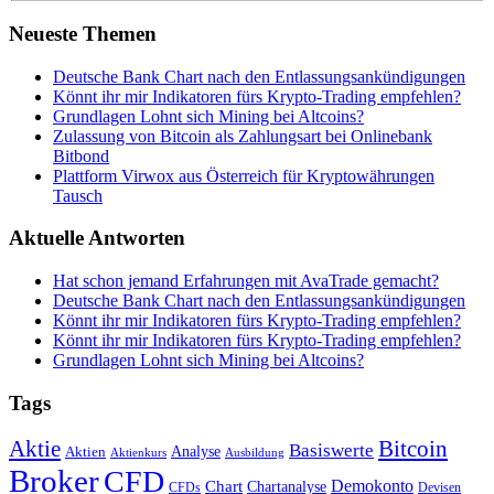
Neueste Themen
Deutsche Bank Chart nach den Entlassungsankündigungen
Könnt ihr mir Indikatoren fürs Krypto-Trading empfehlen?
Grundlagen Lohnt sich Mining bei Altcoins?
Zulassung von Bitcoin als Zahlungsart bei Onlinebank
Bitbond
Plattform Virwox aus Österreich für Kryptowährungen
Tausch
Aktuelle Antworten
Hat schon jemand Erfahrungen mit AvaTrade gemacht?
Deutsche Bank Chart nach den Entlassungsankündigungen
Könnt ihr mir Indikatoren fürs Krypto-Trading empfehlen?
Könnt ihr mir Indikatoren fürs Krypto-Trading empfehlen?
Grundlagen Lohnt sich Mining bei Altcoins?
Tags
Bitcoin
Aktie
Basiswerte
Aktien
Analyse
Aktienkurs
Ausbildung
Broker
CFD
Chart
Demokonto
Chartanalyse
CFDs
Devisen