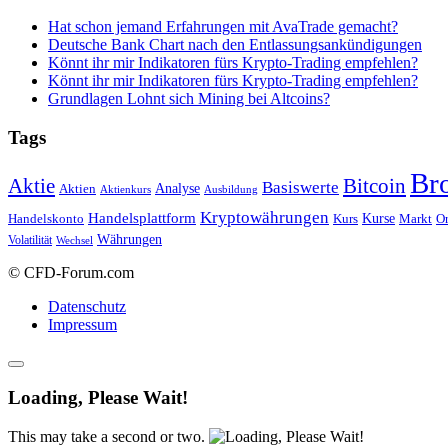
Hat schon jemand Erfahrungen mit AvaTrade gemacht?
Deutsche Bank Chart nach den Entlassungsankündigungen
Könnt ihr mir Indikatoren fürs Krypto-Trading empfehlen?
Könnt ihr mir Indikatoren fürs Krypto-Trading empfehlen?
Grundlagen Lohnt sich Mining bei Altcoins?
Tags
Br
Bitcoin
Aktie
Basiswerte
Aktien
Analyse
Aktienkurs
Ausbildung
Kryptowährungen
Handelsplattform
Kurse
Handelskonto
Kurs
Or
Markt
Währungen
Volatilität
Wechsel
© CFD-Forum.com
Datenschutz
Impressum
Loading, Please Wait!
This may take a second or two.