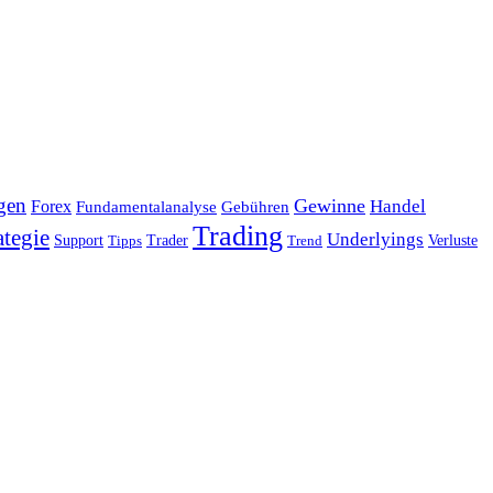
gen
Gewinne
Handel
Forex
Fundamentalanalyse
Gebühren
Trading
ategie
Underlyings
Verluste
Support
Tipps
Trader
Trend