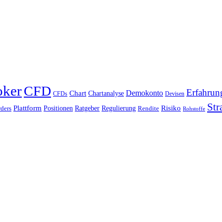
oker
CFD
Erfahrun
Chart
Demokonto
Chartanalyse
CFDs
Devisen
Str
Plattform
Risiko
Positionen
Ratgeber
Regulierung
ders
Rendite
Rohstoffe