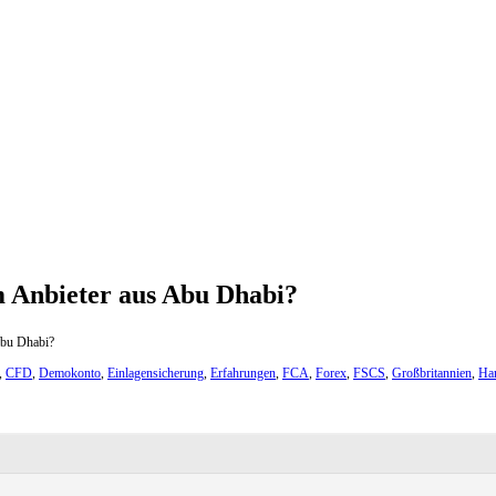
m Anbieter aus Abu Dhabi?
Abu Dhabi?
,
CFD
,
Demokonto
,
Einlagensicherung
,
Erfahrungen
,
FCA
,
Forex
,
FSCS
,
Großbritannien
,
Ha