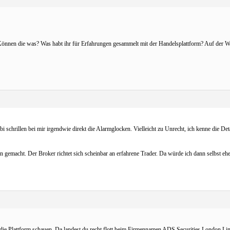
nnen die was? Was habt ihr für Erfahrungen gesammelt mit der Handelsplattform? Auf der Web
i schrillen bei mir irgendwie direkt die Alarmglocken. Vielleicht zu Unrecht, ich kenne die D
 gemacht. Der Broker richtet sich scheinbar an erfahrene Trader. Da würde ich dann selbst ehe
die Plattform schauen. Da landest du recht flott beim Firmennamen ADS Securities London Li