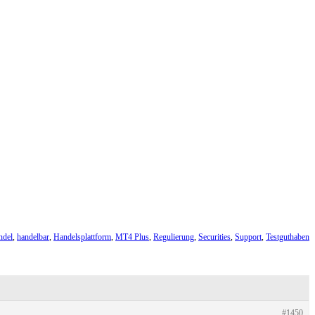
ndel
,
handelbar
,
Handelsplattform
,
MT4 Plus
,
Regulierung
,
Securities
,
Support
,
Testguthaben
#1450