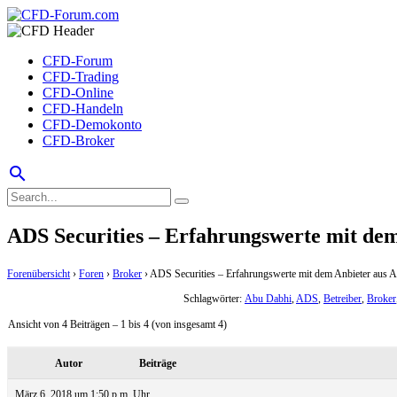
CFD-Forum
CFD-Trading
CFD-Online
CFD-Handeln
CFD-Demokonto
CFD-Broker
search
ADS Securities – Erfahrungswerte mit de
Forenübersicht
›
Foren
›
Broker
›
ADS Securities – Erfahrungswerte mit dem Anbieter aus 
Schlagwörter:
Abu Dabhi
,
ADS
,
Betreiber
,
Broker
Ansicht von 4 Beiträgen – 1 bis 4 (von insgesamt 4)
Autor
Beiträge
März 6, 2018 um 1:50 p.m. Uhr