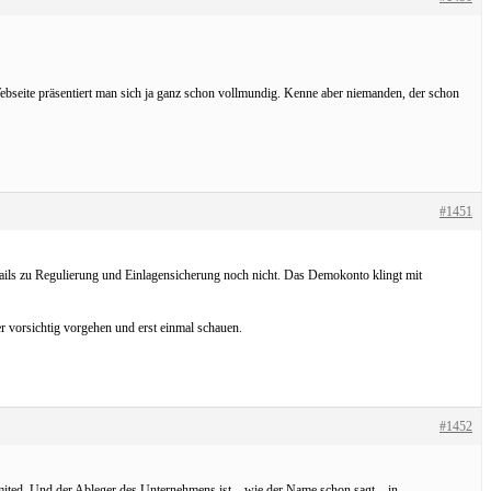
seite präsentiert man sich ja ganz schon vollmundig. Kenne aber niemanden, der schon
#1451
etails zu Regulierung und Einlagensicherung noch nicht. Das Demokonto klingt mit
r vorsichtig vorgehen und erst einmal schauen.
#1452
mited. Und der Ableger des Unternehmens ist – wie der Name schon sagt – in