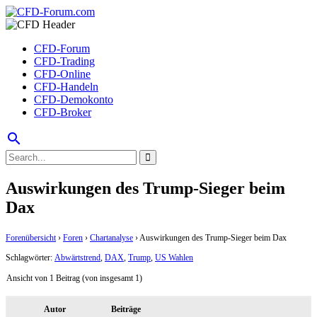
CFD-Forum
CFD-Trading
CFD-Online
CFD-Handeln
CFD-Demokonto
CFD-Broker
search
Auswirkungen des Trump-Sieger beim
Dax
Forenübersicht
›
Foren
›
Chartanalyse
›
Auswirkungen des Trump-Sieger beim Dax
Schlagwörter:
Abwärtstrend
,
DAX
,
Trump
,
US Wahlen
Ansicht von 1 Beitrag (von insgesamt 1)
Autor
Beiträge