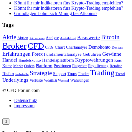
Könnt ihr mir Indikatoren fürs Krypto-Trading empfehlen?
Könnt ihr mir Indikatoren fürs Krypto-Trading empfehlen?
Grundlagen Lohnt sich Mining bei Altcoins?
Tags
Bitcoin
Aktie
Basiswerte
Aktien
Analyse
Aktienkurs
Ausbildung
Broker
CFD
Chart
Demokonto
Chartanalyse
CFDs
Devisen
Erfahrungen
Gewinne
Forex
Fundamentalanalyse
Gebühren
Handel
Kryptowährungen
Handelsplattform
Handelskonto
Kurs
Plattform
Kurse
Positionen
Ratgeber
Regulierung
Orders
Rendite
Markt
Trading
Strategie
Risiko
Support
Tipps
Trader
Trend
Rohstoffe
Underlyings
Verluste
Währungen
Volatilität
Wechsel
© CFD-Forum.com
Datenschutz
Impressum