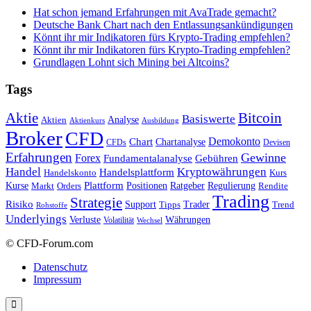
Hat schon jemand Erfahrungen mit AvaTrade gemacht?
Deutsche Bank Chart nach den Entlassungsankündigungen
Könnt ihr mir Indikatoren fürs Krypto-Trading empfehlen?
Könnt ihr mir Indikatoren fürs Krypto-Trading empfehlen?
Grundlagen Lohnt sich Mining bei Altcoins?
Tags
Bitcoin
Aktie
Basiswerte
Aktien
Analyse
Aktienkurs
Ausbildung
Broker
CFD
Chart
Demokonto
Chartanalyse
CFDs
Devisen
Erfahrungen
Gewinne
Forex
Fundamentalanalyse
Gebühren
Handel
Kryptowährungen
Handelsplattform
Handelskonto
Kurs
Plattform
Kurse
Positionen
Ratgeber
Regulierung
Orders
Rendite
Markt
Trading
Strategie
Risiko
Support
Tipps
Trader
Trend
Rohstoffe
Underlyings
Verluste
Währungen
Volatilität
Wechsel
© CFD-Forum.com
Datenschutz
Impressum