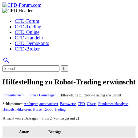
CFD-Forum
CFD-Trading
CFD-Online
CFD-Handeln
CFD-Demokonto
CFD-Broker
search
Hilfestellung zu Robot-Trading erwünscht
Forenübersicht
›
Foren
›
Grundlagen
›
Hilfestellung zu Robot-Trading erwünscht
Schlagwörter:
Anfänger
,
automatisiert
,
Basiswerte
,
CFD
,
Charts
,
Fundamentalanalyse
,
Handelsindikatoren
,
Kurse
,
Robot
,
Trading
Ansicht von 2 Beiträgen – 1 bis 2 (von insgesamt 2)
Autor
Beiträge