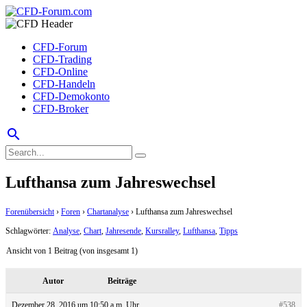
CFD-Forum
CFD-Trading
CFD-Online
CFD-Handeln
CFD-Demokonto
CFD-Broker
search
Lufthansa zum Jahreswechsel
Forenübersicht
›
Foren
›
Chartanalyse
›
Lufthansa zum Jahreswechsel
Schlagwörter:
Analyse
,
Chart
,
Jahresende
,
Kursralley
,
Lufthansa
,
Tipps
Ansicht von 1 Beitrag (von insgesamt 1)
Autor
Beiträge
Dezember 28, 2016 um 10:50 a.m. Uhr
#538