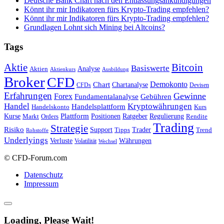
Deutsche Bank Chart nach den Entlassungsankündigungen
Könnt ihr mir Indikatoren fürs Krypto-Trading empfehlen?
Könnt ihr mir Indikatoren fürs Krypto-Trading empfehlen?
Grundlagen Lohnt sich Mining bei Altcoins?
Tags
Bitcoin
Aktie
Basiswerte
Aktien
Analyse
Aktienkurs
Ausbildung
Broker
CFD
Chart
Demokonto
Chartanalyse
CFDs
Devisen
Erfahrungen
Gewinne
Forex
Fundamentalanalyse
Gebühren
Handel
Kryptowährungen
Handelsplattform
Handelskonto
Kurs
Plattform
Kurse
Positionen
Ratgeber
Regulierung
Orders
Rendite
Markt
Trading
Strategie
Risiko
Support
Tipps
Trader
Trend
Rohstoffe
Underlyings
Verluste
Währungen
Volatilität
Wechsel
© CFD-Forum.com
Datenschutz
Impressum
Loading, Please Wait!