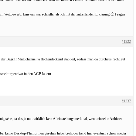
m Wettbewerb. Einstein war schneller als ich mit der zutreffenden Erklärung 🙂 Fragen
#1222
der Begriff Multichannel ja flächendeckend etabliert, sodass man da durchaus recht gut
rsteckt irgendwo in den AGB lauern.
#1237
ig sehe, ist das ja nun wirklich kein Alleinstellungsmerkmal, wenn einzelne Anbieter
habe, keine Desktop-Plattformen gesehen habe. Geht der trend hier eventuell schon wieder