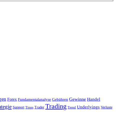
gen
Gewinne
Handel
Forex
Fundamentalanalyse
Gebühren
Trading
ategie
Underlyings
Verluste
Support
Tipps
Trader
Trend