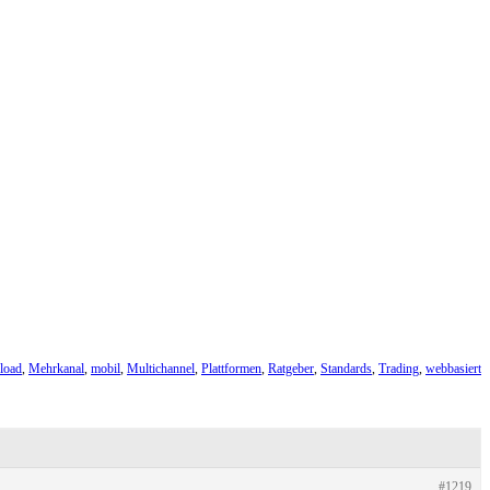
load
,
Mehrkanal
,
mobil
,
Multichannel
,
Plattformen
,
Ratgeber
,
Standards
,
Trading
,
webbasiert
#1219