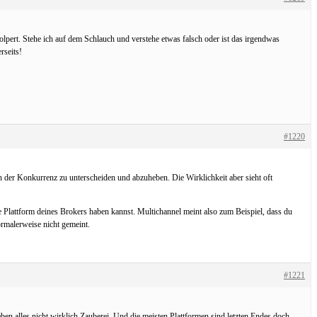
lpert. Stehe ich auf dem Schlauch und verstehe etwas falsch oder ist das irgendwas
rseits!
#1220
n der Konkurrenz zu unterscheiden und abzuheben. Die Wirklichkeit aber sieht oft
 Plattform deines Brokers haben kannst. Multichannel meint also zum Beispiel, dass du
rmalerweise nicht gemeint.
#1221
en alles nicht wirklich Zauberei. Und die meisten Plattformen sind letzten Endes doch