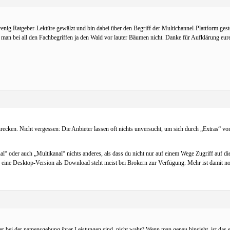
nig Ratgeber-Lektüre gewälzt und bin dabei über den Begriff der Multichannel-Plattform gesto
man bei all den Fachbegriffen ja den Wald vor lauter Bäumen nicht. Danke für Aufklärung eure
recken. Nicht vergessen: Die Anbieter lassen oft nichts unversucht, um sich durch „Extras“ vo
“ oder auch „Multikanal“ nichts anderes, als dass du nicht nur auf einem Wege Zugriff auf die
 eine Desktop-Version als Download steht meist bei Brokern zur Verfügung. Mehr ist damit no
 bei der namensgebung ihrer Leistungen sind, nicht wahr? Wenn man genau hinsieht, ist das eb