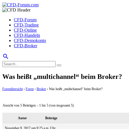
CFD-Forum
CFD-Trading
CFD-Online
CFD-Handeln
CFD-Demokonto
CFD-Broker
search
Was heißt „multichannel“ beim Broker?
Forenübersicht
›
Foren
›
Broker
›
Was heißt „multichannel“ beim Broker?
Ansicht von 5 Beiträgen – 1 bis 5 (von insgesamt 5)
Autor
Beiträge
November 9, 2017 um 9:25 a.m. Uhr