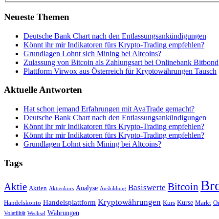
Neueste Themen
Deutsche Bank Chart nach den Entlassungsankündigungen
Könnt ihr mir Indikatoren fürs Krypto-Trading empfehlen?
Grundlagen Lohnt sich Mining bei Altcoins?
Zulassung von Bitcoin als Zahlungsart bei Onlinebank Bitbond
Plattform Virwox aus Österreich für Kryptowährungen Tausch
Aktuelle Antworten
Hat schon jemand Erfahrungen mit AvaTrade gemacht?
Deutsche Bank Chart nach den Entlassungsankündigungen
Könnt ihr mir Indikatoren fürs Krypto-Trading empfehlen?
Könnt ihr mir Indikatoren fürs Krypto-Trading empfehlen?
Grundlagen Lohnt sich Mining bei Altcoins?
Tags
Br
Bitcoin
Aktie
Basiswerte
Aktien
Analyse
Aktienkurs
Ausbildung
Kryptowährungen
Handelsplattform
Kurse
Handelskonto
Kurs
Or
Markt
Währungen
Volatilität
Wechsel