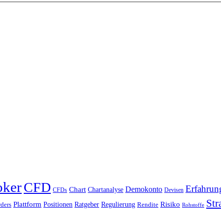
oker
CFD
Erfahrun
Chart
Demokonto
Chartanalyse
CFDs
Devisen
Str
Plattform
Risiko
Positionen
Ratgeber
Regulierung
ders
Rendite
Rohstoffe