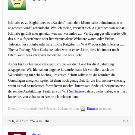
Ich habe es zu Beginn meiner „Karriere“ nach dem Motto „alles mitnehmen, was
angeboten wird“ gehandhabt. Was ich meine, versteht sich ja eigentlich von selbst.
Ich habe gefühlt alles genutzt, was mir kostenlos zur Verfügung gestellt wurde. Ob
das nun aufgezeichnete oder live veranstaltete Webinare waren oder Videos,
Tutorials bei youtube oder schriftliche Ratgeber im WWW oder echte Literatur zum
Thema Trading. Mein Gedanke dabei war in erster Linie, dass ich immer noch
filtern kann, was ich später beherzige und was nicht.
Außer für Bücher habe ich eigentlich nie wirklich Geld für die Ausbildung
ausgegeben. Wie hier schon angemerkt wurde, halte ich vor allem auch die
Weiterbildung für sehr wichtig. Im ersten Schritt solltest du dir natürlich die
Grundlagen aneignen, später ist dann noch genug Zeit für die Horizonterweiterung,
wenn es mal so malerisch formulieren möchte. Interessant finde ich beispielsweise
derzeit die Ausbildungs-Features von
WH SelfInterest
, da ist vieles dabei, was man
kostenlos von zuhause in Anspruch nehmen kann.
Diese Antwort wurde vor 9 Jahren, 2 Monaten von
Einstein
geändert.
Juni 6, 2017 um 7:57 a.m. Uhr
#931
deban