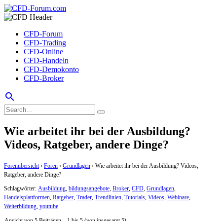
CFD-Forum
CFD-Trading
CFD-Online
CFD-Handeln
CFD-Demokonto
CFD-Broker
search
Wie arbeitet ihr bei der Ausbildung?
Videos, Ratgeber, andere Dinge?
Forenübersicht
›
Foren
›
Grundlagen
›
Wie arbeitet ihr bei der Ausbildung? Videos,
Ratgeber, andere Dinge?
Schlagwörter:
Ausbildung
,
bildungsangebote
,
Broker
,
CFD
,
Grundlagen
,
Handelsplattformen
,
Ratgeber
,
Trader
,
Trendlinien
,
Tutorials
,
Videos
,
Webinare
,
Weiterbildung
,
youtube
Ansicht von 5 Beiträgen – 1 bis 5 (von insgesamt 5)