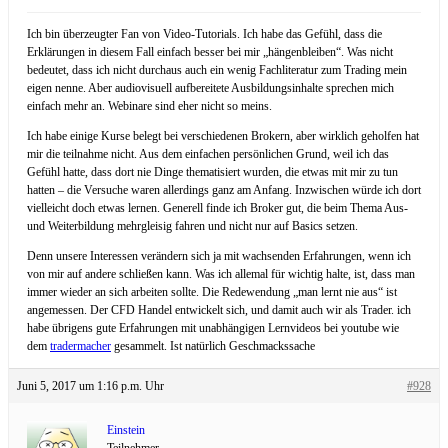
Ich bin überzeugter Fan von Video-Tutorials. Ich habe das Gefühl, dass die
Erklärungen in diesem Fall einfach besser bei mir „hängenbleiben“. Was nicht
bedeutet, dass ich nicht durchaus auch ein wenig Fachliteratur zum Trading mein
eigen nenne. Aber audiovisuell aufbereitete Ausbildungsinhalte sprechen mich
einfach mehr an. Webinare sind eher nicht so meins.
Ich habe einige Kurse belegt bei verschiedenen Brokern, aber wirklich geholfen hat
mir die teilnahme nicht. Aus dem einfachen persönlichen Grund, weil ich das
Gefühl hatte, dass dort nie Dinge thematisiert wurden, die etwas mit mir zu tun
hatten – die Versuche waren allerdings ganz am Anfang. Inzwischen würde ich dort
vielleicht doch etwas lernen. Generell finde ich Broker gut, die beim Thema Aus-
und Weiterbildung mehrgleisig fahren und nicht nur auf Basics setzen.
Denn unsere Interessen verändern sich ja mit wachsenden Erfahrungen, wenn ich
von mir auf andere schließen kann. Was ich allemal für wichtig halte, ist, dass man
immer wieder an sich arbeiten sollte. Die Redewendung „man lernt nie aus“ ist
angemessen. Der CFD Handel entwickelt sich, und damit auch wir als Trader. ich
habe übrigens gute Erfahrungen mit unabhängigen Lernvideos bei youtube wie
dem
tradermacher
gesammelt. Ist natürlich Geschmackssache
Juni 5, 2017 um 1:16 p.m. Uhr
#928
Einstein
Teilnehmer