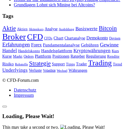
Grundlagen Lohnt sich Mining bei Altcoins?
Tags
Bitcoin
Aktie
Basiswerte
Aktien
Analyse
Aktienkurs
Ausbildung
Broker
CFD
Chart
Demokonto
Chartanalyse
CFDs
Devisen
Erfahrungen
Gewinne
Forex
Fundamentalanalyse
Gebühren
Handel
Kryptowährungen
Handelsplattform
Handelskonto
Kurs
Plattform
Kurse
Positionen
Ratgeber
Regulierung
Orders
Rendite
Markt
Trading
Strategie
Risiko
Support
Tipps
Trader
Trend
Rohstoffe
Underlyings
Verluste
Währungen
Volatilität
Wechsel
© CFD-Forum.com
Datenschutz
Impressum
Loading, Please Wait!
This may take a second or two.