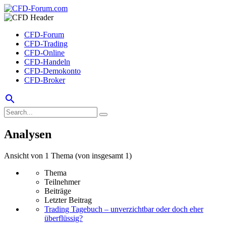
CFD-Forum
CFD-Trading
CFD-Online
CFD-Handeln
CFD-Demokonto
CFD-Broker
search
Analysen
Ansicht von 1 Thema (von insgesamt 1)
Thema
Teilnehmer
Beiträge
Letzter Beitrag
Trading Tagebuch – unverzichtbar oder doch eher
überflüssig?