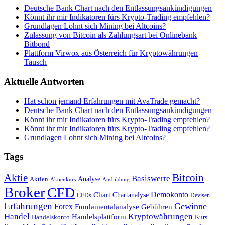
Deutsche Bank Chart nach den Entlassungsankündigungen
Könnt ihr mir Indikatoren fürs Krypto-Trading empfehlen?
Grundlagen Lohnt sich Mining bei Altcoins?
Zulassung von Bitcoin als Zahlungsart bei Onlinebank
Bitbond
Plattform Virwox aus Österreich für Kryptowährungen
Tausch
Aktuelle Antworten
Hat schon jemand Erfahrungen mit AvaTrade gemacht?
Deutsche Bank Chart nach den Entlassungsankündigungen
Könnt ihr mir Indikatoren fürs Krypto-Trading empfehlen?
Könnt ihr mir Indikatoren fürs Krypto-Trading empfehlen?
Grundlagen Lohnt sich Mining bei Altcoins?
Tags
Bitcoin
Aktie
Basiswerte
Aktien
Analyse
Aktienkurs
Ausbildung
Broker
CFD
Chart
Demokonto
Chartanalyse
CFDs
Devisen
Erfahrungen
Gewinne
Forex
Fundamentalanalyse
Gebühren
Handel
Kryptowährungen
Handelsplattform
Handelskonto
Kurs