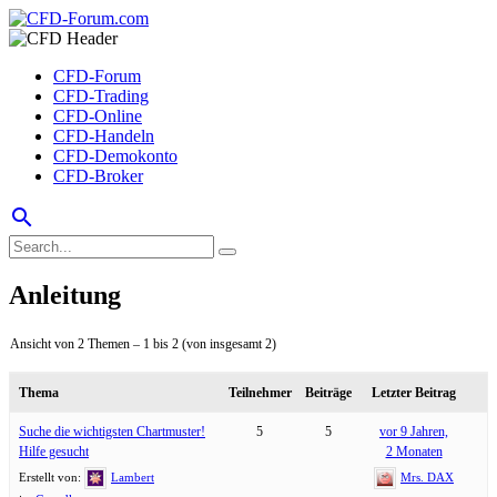
CFD-Forum
CFD-Trading
CFD-Online
CFD-Handeln
CFD-Demokonto
CFD-Broker
search
Anleitung
Ansicht von 2 Themen – 1 bis 2 (von insgesamt 2)
Thema
Teilnehmer
Beiträge
Letzter Beitrag
Suche die wichtigsten Chartmuster!
5
5
vor 9 Jahren,
Hilfe gesucht
2 Monaten
Erstellt von:
Lambert
Mrs. DAX