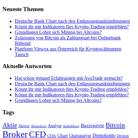
Neueste Themen
Deutsche Bank Chart nach den Entlassungsankündigungen
Könnt ihr mir Indikatoren fürs Krypto-Trading empfehlen?
Grundlagen Lohnt sich Mining bei Altcoins?
Zulassung von Bitcoin als Zahlungsart bei Onlinebank
Bitbond
Plattform Virwox aus Österreich für Kryptowährungen
Tausch
Aktuelle Antworten
Hat schon jemand Erfahrungen mit AvaTrade gemacht?
Deutsche Bank Chart nach den Entlassungsankündigungen
Könnt ihr mir Indikatoren fürs Krypto-Trading empfehlen?
Könnt ihr mir Indikatoren fürs Krypto-Trading empfehlen?
Grundlagen Lohnt sich Mining bei Altcoins?
Tags
Bitcoin
Aktie
Basiswerte
Aktien
Analyse
Aktienkurs
Ausbildung
Broker
CFD
Chart
Demokonto
Chartanalyse
CFDs
Devisen