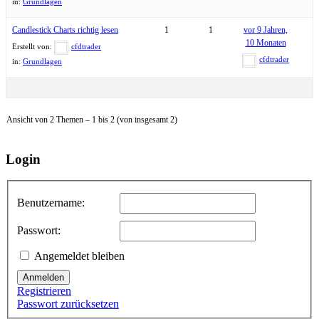
in:
Grundlagen
Candlestick Charts richtig lesen
1
1
vor 9 Jahren,
10 Monaten
Erstellt von:
cfdtrader
cfdtrader
in:
Grundlagen
Ansicht von 2 Themen – 1 bis 2 (von insgesamt 2)
Login
Benutzername:
Passwort:
Angemeldet bleiben
Anmelden
Registrieren
Passwort zurücksetzen