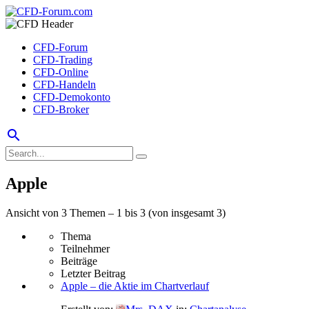
CFD-Forum
CFD-Trading
CFD-Online
CFD-Handeln
CFD-Demokonto
CFD-Broker
search
Apple
Ansicht von 3 Themen – 1 bis 3 (von insgesamt 3)
Thema
Teilnehmer
Beiträge
Letzter Beitrag
Apple – die Aktie im Chartverlauf