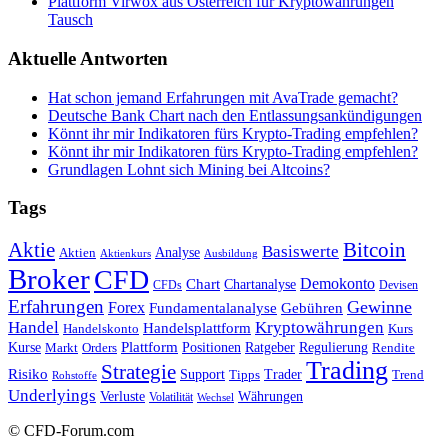
Plattform Virwox aus Österreich für Kryptowährungen
Tausch
Aktuelle Antworten
Hat schon jemand Erfahrungen mit AvaTrade gemacht?
Deutsche Bank Chart nach den Entlassungsankündigungen
Könnt ihr mir Indikatoren fürs Krypto-Trading empfehlen?
Könnt ihr mir Indikatoren fürs Krypto-Trading empfehlen?
Grundlagen Lohnt sich Mining bei Altcoins?
Tags
Bitcoin
Aktie
Basiswerte
Aktien
Analyse
Aktienkurs
Ausbildung
Broker
CFD
Chart
Demokonto
Chartanalyse
CFDs
Devisen
Erfahrungen
Gewinne
Forex
Fundamentalanalyse
Gebühren
Handel
Kryptowährungen
Handelsplattform
Handelskonto
Kurs
Plattform
Kurse
Positionen
Ratgeber
Regulierung
Orders
Rendite
Markt
Trading
Strategie
Risiko
Support
Tipps
Trader
Trend
Rohstoffe
Underlyings
Verluste
Währungen
Volatilität
Wechsel
© CFD-Forum.com