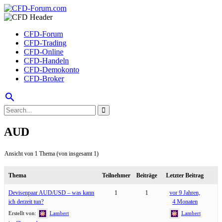
CFD-Forum
CFD-Trading
CFD-Online
CFD-Handeln
CFD-Demokonto
CFD-Broker
search
AUD
Ansicht von 1 Thema (von insgesamt 1)
Thema
Teilnehmer
Beiträge
Letzter Beitrag
Devisenpaar AUD/USD – was kann
1
1
vor 9 Jahren,
ich derzeit tun?
4 Monaten
Erstellt von:
Lambert
Lambert