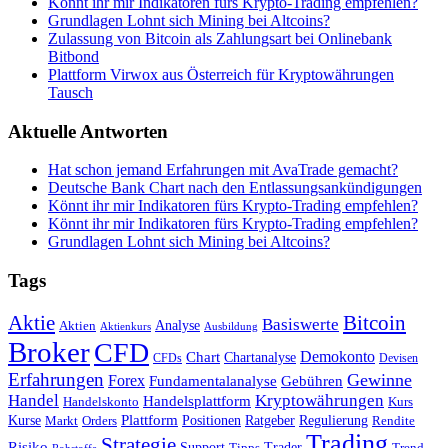
Könnt ihr mir Indikatoren fürs Krypto-Trading empfehlen?
Grundlagen Lohnt sich Mining bei Altcoins?
Zulassung von Bitcoin als Zahlungsart bei Onlinebank
Bitbond
Plattform Virwox aus Österreich für Kryptowährungen
Tausch
Aktuelle Antworten
Hat schon jemand Erfahrungen mit AvaTrade gemacht?
Deutsche Bank Chart nach den Entlassungsankündigungen
Könnt ihr mir Indikatoren fürs Krypto-Trading empfehlen?
Könnt ihr mir Indikatoren fürs Krypto-Trading empfehlen?
Grundlagen Lohnt sich Mining bei Altcoins?
Tags
Bitcoin
Aktie
Basiswerte
Aktien
Analyse
Aktienkurs
Ausbildung
Broker
CFD
Chart
Demokonto
Chartanalyse
CFDs
Devisen
Erfahrungen
Gewinne
Forex
Fundamentalanalyse
Gebühren
Handel
Kryptowährungen
Handelsplattform
Handelskonto
Kurs
Plattform
Kurse
Positionen
Ratgeber
Regulierung
Orders
Rendite
Markt
Trading
Strategie
Risiko
Support
Tipps
Trader
Trend
Rohstoffe