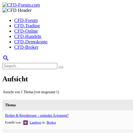
CFD-Forum
CFD-Trading
CFD-Online
CFD-Handeln
CFD-Demokonto
CFD-Broker
search
Aufsicht
Ansicht von 1 Thema (von insgesamt 1)
Thema
Broker & Regulierung – zentrales Argument?
Erstellt von:
Lambert
in:
Broker