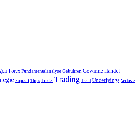
gen
Gewinne
Handel
Forex
Fundamentalanalyse
Gebühren
Trading
ategie
Underlyings
Verluste
Support
Tipps
Trader
Trend