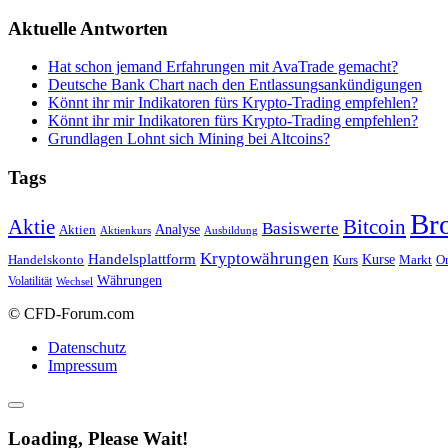
Aktuelle Antworten
Hat schon jemand Erfahrungen mit AvaTrade gemacht?
Deutsche Bank Chart nach den Entlassungsankündigungen
Könnt ihr mir Indikatoren fürs Krypto-Trading empfehlen?
Könnt ihr mir Indikatoren fürs Krypto-Trading empfehlen?
Grundlagen Lohnt sich Mining bei Altcoins?
Tags
Br
Bitcoin
Aktie
Basiswerte
Aktien
Analyse
Aktienkurs
Ausbildung
Kryptowährungen
Handelsplattform
Kurse
Handelskonto
Kurs
Or
Markt
Währungen
Volatilität
Wechsel
© CFD-Forum.com
Datenschutz
Impressum
Loading, Please Wait!