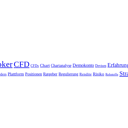
oker
CFD
Erfahrun
Chart
Demokonto
Chartanalyse
CFDs
Devisen
Str
Plattform
Risiko
Positionen
Ratgeber
Regulierung
ders
Rendite
Rohstoffe