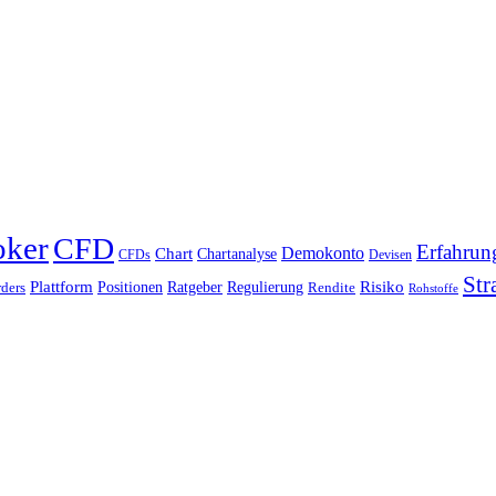
oker
CFD
Erfahrun
Chart
Demokonto
Chartanalyse
CFDs
Devisen
Str
Plattform
Risiko
Positionen
Ratgeber
Regulierung
ders
Rendite
Rohstoffe