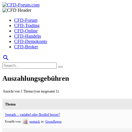
CFD-Forum
CFD-Trading
CFD-Online
CFD-Handeln
CFD-Demokonto
CFD-Broker
search
Auszahlungsgebühren
Ansicht von 1 Thema (von insgesamt 1)
Thema
Spreads – variabel oder flexibel besser?
Erstellt von:
nemack
in:
Grundlagen