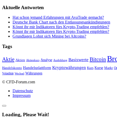
Aktuelle Antworten
Hat schon jemand Erfahrungen mit AvaTrade gemacht?
Deutsche Bank Chart nach den Entlassungsankündigungen
Könnt ihr mir Indikatoren fürs Krypto-Trading empfehlen?
Könnt ihr mir Indikatoren fürs Krypto-Trading empfehlen?
Grundlagen Lohnt sich Mining bei Altcoins?
Tags
Br
Bitcoin
Aktie
Basiswerte
Aktien
Analyse
Aktienkurs
Ausbildung
Kryptowährungen
Handelsplattform
Kurse
Handelskonto
Kurs
Or
Markt
Währungen
Volatilität
Wechsel
© CFD-Forum.com
Datenschutz
Impressum
Loading, Please Wait!