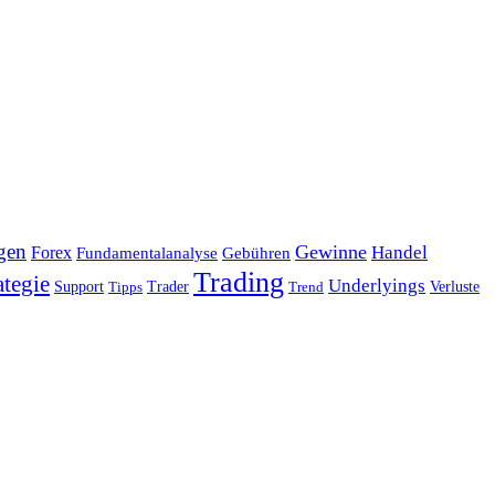
gen
Gewinne
Handel
Forex
Fundamentalanalyse
Gebühren
Trading
ategie
Underlyings
Verluste
Support
Tipps
Trader
Trend