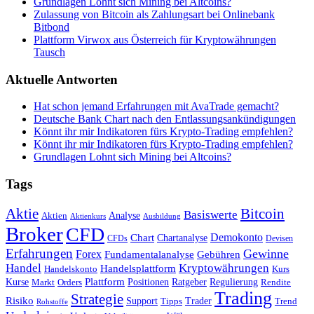
Grundlagen Lohnt sich Mining bei Altcoins?
Zulassung von Bitcoin als Zahlungsart bei Onlinebank
Bitbond
Plattform Virwox aus Österreich für Kryptowährungen
Tausch
Aktuelle Antworten
Hat schon jemand Erfahrungen mit AvaTrade gemacht?
Deutsche Bank Chart nach den Entlassungsankündigungen
Könnt ihr mir Indikatoren fürs Krypto-Trading empfehlen?
Könnt ihr mir Indikatoren fürs Krypto-Trading empfehlen?
Grundlagen Lohnt sich Mining bei Altcoins?
Tags
Bitcoin
Aktie
Basiswerte
Aktien
Analyse
Aktienkurs
Ausbildung
Broker
CFD
Chart
Demokonto
Chartanalyse
CFDs
Devisen
Erfahrungen
Gewinne
Forex
Fundamentalanalyse
Gebühren
Handel
Kryptowährungen
Handelsplattform
Handelskonto
Kurs
Plattform
Kurse
Positionen
Ratgeber
Regulierung
Orders
Rendite
Markt
Trading
Strategie
Risiko
Support
Tipps
Trader
Trend
Rohstoffe