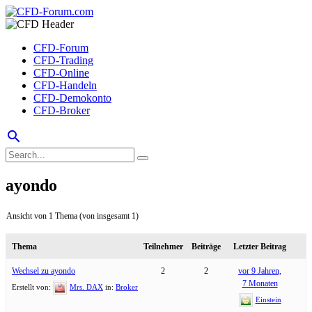
CFD-Forum
CFD-Trading
CFD-Online
CFD-Handeln
CFD-Demokonto
CFD-Broker
search
ayondo
Ansicht von 1 Thema (von insgesamt 1)
Thema
Teilnehmer
Beiträge
Letzter Beitrag
Wechsel zu ayondo
2
2
vor 9 Jahren,
7 Monaten
Erstellt von:
Mrs. DAX
in:
Broker
Einstein