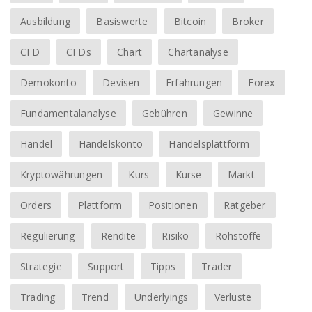
Ausbildung
Basiswerte
Bitcoin
Broker
CFD
CFDs
Chart
Chartanalyse
Demokonto
Devisen
Erfahrungen
Forex
Fundamentalanalyse
Gebühren
Gewinne
Handel
Handelskonto
Handelsplattform
Kryptowährungen
Kurs
Kurse
Markt
Orders
Plattform
Positionen
Ratgeber
Regulierung
Rendite
Risiko
Rohstoffe
Strategie
Support
Tipps
Trader
Trading
Trend
Underlyings
Verluste