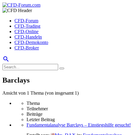
CFD-Forum
CFD-Trading
CFD-Online
CFD-Handeln
CFD-Demokonto
CFD-Broker
search
Barclays
Ansicht von 1 Thema (von insgesamt 1)
Thema
Teilnehmer
Beiträge
Letzter Beitrag
Fundamentalanalyse Barclays – Einstiegshilfe gesucht!