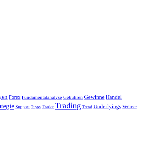
gen
Gewinne
Handel
Forex
Fundamentalanalyse
Gebühren
Trading
ategie
Underlyings
Verluste
Support
Tipps
Trader
Trend