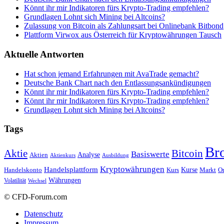
Könnt ihr mir Indikatoren fürs Krypto-Trading empfehlen?
Grundlagen Lohnt sich Mining bei Altcoins?
Zulassung von Bitcoin als Zahlungsart bei Onlinebank Bitbond
Plattform Virwox aus Österreich für Kryptowährungen Tausch
Aktuelle Antworten
Hat schon jemand Erfahrungen mit AvaTrade gemacht?
Deutsche Bank Chart nach den Entlassungsankündigungen
Könnt ihr mir Indikatoren fürs Krypto-Trading empfehlen?
Könnt ihr mir Indikatoren fürs Krypto-Trading empfehlen?
Grundlagen Lohnt sich Mining bei Altcoins?
Tags
Br
Bitcoin
Aktie
Basiswerte
Aktien
Analyse
Aktienkurs
Ausbildung
Kryptowährungen
Handelsplattform
Kurse
Handelskonto
Kurs
Or
Markt
Währungen
Volatilität
Wechsel
© CFD-Forum.com
Datenschutz
Impressum