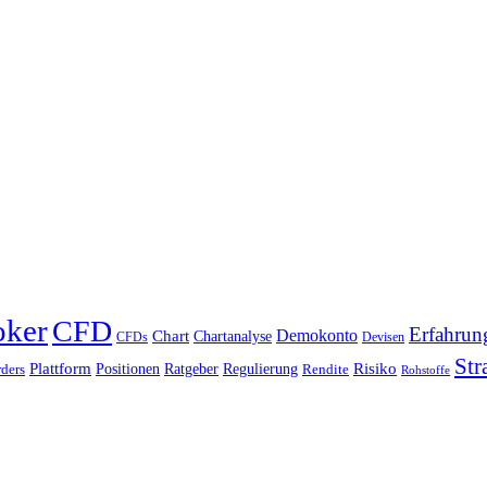
oker
CFD
Erfahrun
Chart
Demokonto
Chartanalyse
CFDs
Devisen
Str
Plattform
Risiko
Positionen
Ratgeber
Regulierung
ders
Rendite
Rohstoffe