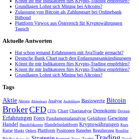
Könnt ihr mir Indikatoren fürs Krypto-Trading empfehlen?
Grundlagen Lohnt sich Mining bei Altcoins?
Zulassung von Bitcoin als Zahlungsart bei Onlinebank
Bitbond
Plattform Virwox aus Österreich für Kryptowährungen
Tausch
Aktuelle Antworten
Hat schon jemand Erfahrungen mit AvaTrade gemacht?
Deutsche Bank Chart nach den Entlassungsankündigungen
Könnt ihr mir Indikatoren fürs Krypto-Trading empfehlen?
Könnt ihr mir Indikatoren fürs Krypto-Trading empfehlen?
Grundlagen Lohnt sich Mining bei Altcoins?
Tags
Bitcoin
Aktie
Basiswerte
Aktien
Analyse
Aktienkurs
Ausbildung
Broker
CFD
Chart
Demokonto
Chartanalyse
CFDs
Devisen
Erfahrungen
Gewinne
Forex
Fundamentalanalyse
Gebühren
Handel
Kryptowährungen
Handelsplattform
Handelskonto
Kurs
Plattform
Kurse
Positionen
Ratgeber
Regulierung
Orders
Rendite
Markt
Trading
Strategie
Risiko
Support
Tipps
Trader
Trend
Rohstoffe