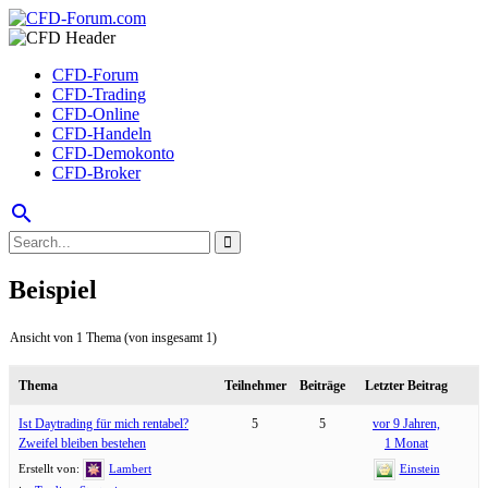
CFD-Forum
CFD-Trading
CFD-Online
CFD-Handeln
CFD-Demokonto
CFD-Broker
search
Beispiel
Ansicht von 1 Thema (von insgesamt 1)
Thema
Teilnehmer
Beiträge
Letzter Beitrag
Ist Daytrading für mich rentabel?
5
5
vor 9 Jahren,
Zweifel bleiben bestehen
1 Monat
Erstellt von:
Lambert
Einstein