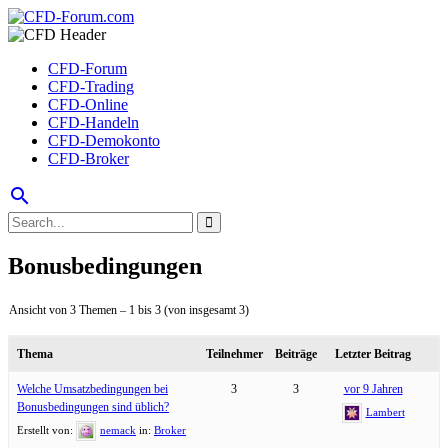
CFD-Forum
CFD-Trading
CFD-Online
CFD-Handeln
CFD-Demokonto
CFD-Broker
search
Bonusbedingungen
Ansicht von 3 Themen – 1 bis 3 (von insgesamt 3)
Thema
Teilnehmer
Beiträge
Letzter Beitrag
Welche Umsatzbedingungen bei
3
3
vor 9 Jahren
Bonusbedingungen sind üblich?
Lambert
Erstellt von:
nemack
in:
Broker