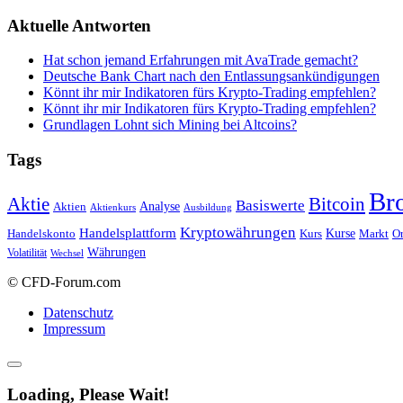
Aktuelle Antworten
Hat schon jemand Erfahrungen mit AvaTrade gemacht?
Deutsche Bank Chart nach den Entlassungsankündigungen
Könnt ihr mir Indikatoren fürs Krypto-Trading empfehlen?
Könnt ihr mir Indikatoren fürs Krypto-Trading empfehlen?
Grundlagen Lohnt sich Mining bei Altcoins?
Tags
Br
Bitcoin
Aktie
Basiswerte
Aktien
Analyse
Aktienkurs
Ausbildung
Kryptowährungen
Handelsplattform
Kurse
Handelskonto
Kurs
Or
Markt
Währungen
Volatilität
Wechsel
© CFD-Forum.com
Datenschutz
Impressum
Loading, Please Wait!