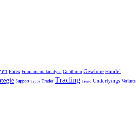
gen
Gewinne
Handel
Forex
Fundamentalanalyse
Gebühren
Trading
ategie
Underlyings
Verluste
Support
Tipps
Trader
Trend