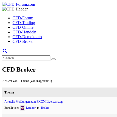
CFD-Forum
CFD-Trading
CFD-Online
CFD-Handeln
CFD-Demokonto
CFD-Broker
search
CFD Broker
Ansicht von 1 Thema (von insgesamt 1)
Thema
Aktuelle Meldungen zum FXCM Lizenzentzug
Erstellt von:
Lambert
in:
Broker