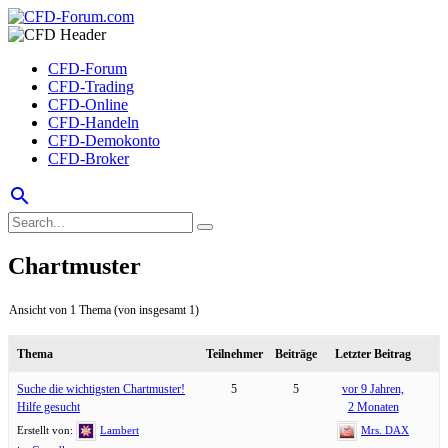
CFD-Forum
CFD-Trading
CFD-Online
CFD-Handeln
CFD-Demokonto
CFD-Broker
search
Chartmuster
Ansicht von 1 Thema (von insgesamt 1)
Thema
Teilnehmer
Beiträge
Letzter Beitrag
Suche die wichtigsten Chartmuster!
5
5
vor 9 Jahren,
Hilfe gesucht
2 Monaten
Erstellt von:
Lambert
Mrs. DAX