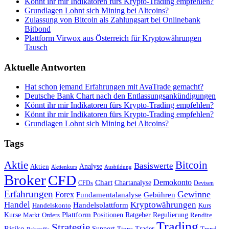
Könnt ihr mir Indikatoren fürs Krypto-Trading empfehlen?
Grundlagen Lohnt sich Mining bei Altcoins?
Zulassung von Bitcoin als Zahlungsart bei Onlinebank
Bitbond
Plattform Virwox aus Österreich für Kryptowährungen
Tausch
Aktuelle Antworten
Hat schon jemand Erfahrungen mit AvaTrade gemacht?
Deutsche Bank Chart nach den Entlassungsankündigungen
Könnt ihr mir Indikatoren fürs Krypto-Trading empfehlen?
Könnt ihr mir Indikatoren fürs Krypto-Trading empfehlen?
Grundlagen Lohnt sich Mining bei Altcoins?
Tags
Bitcoin
Aktie
Basiswerte
Aktien
Analyse
Aktienkurs
Ausbildung
Broker
CFD
Chart
Demokonto
Chartanalyse
CFDs
Devisen
Erfahrungen
Gewinne
Forex
Fundamentalanalyse
Gebühren
Handel
Kryptowährungen
Handelsplattform
Handelskonto
Kurs
Plattform
Kurse
Positionen
Ratgeber
Regulierung
Orders
Rendite
Markt
Trading
Strategie
Risiko
Support
Tipps
Trader
Trend
Rohstoffe