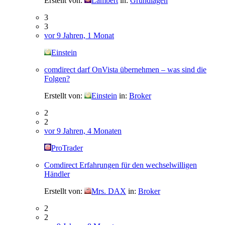
Erstellt von:
Lambert
in:
Grundlagen
3
3
vor 9 Jahren, 1 Monat
Einstein
comdirect darf OnVista übernehmen – was sind die
Folgen?
Erstellt von:
Einstein
in:
Broker
2
2
vor 9 Jahren, 4 Monaten
ProTrader
Comdirect Erfahrungen für den wechselwilligen
Händler
Erstellt von:
Mrs. DAX
in:
Broker
2
2