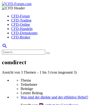
CFD-Forum
CFD-Trading
CFD-Online
CFD-Handeln
CFD-Demokonto
CFD-Broker
search
comdirect
Ansicht von 3 Themen – 1 bis 3 (von insgesamt 3)
Thema
Teilnehmer
Beiträge
Letzter Beitrag
Was sind der direkte und der effektive Hebel?