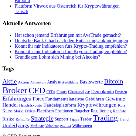
Bitbond
Plattform Virwox aus Österreich für Kryptowährungen
Tausch
Aktuelle Antworten
Hat schon jemand Erfahrungen mit AvaTrade gemacht?
Deutsche Bank Chart nach den Entlassungsankündigungen
Könnt ihr mir Indikatoren fürs Krypto-Trading empfehlen?
Könnt ihr mir Indikatoren fürs Krypto-Trading empfehlen?
Grundlagen Lohnt sich Mining bei Altcoins?
Tags
Bitcoin
Aktie
Basiswerte
Aktien
Analyse
Aktienkurs
Ausbildung
Broker
CFD
Chart
Demokonto
Chartanalyse
CFDs
Devisen
Erfahrungen
Gewinne
Forex
Fundamentalanalyse
Gebühren
Handel
Kryptowährungen
Handelsplattform
Handelskonto
Kurs
Plattform
Kurse
Positionen
Ratgeber
Regulierung
Orders
Rendite
Markt
Trading
Strategie
Risiko
Support
Tipps
Trader
Trend
Rohstoffe
Underlyings
Verluste
Währungen
Volatilität
Wechsel