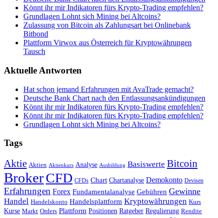
Könnt ihr mir Indikatoren fürs Krypto-Trading empfehlen?
Grundlagen Lohnt sich Mining bei Altcoins?
Zulassung von Bitcoin als Zahlungsart bei Onlinebank
Bitbond
Plattform Virwox aus Österreich für Kryptowährungen
Tausch
Aktuelle Antworten
Hat schon jemand Erfahrungen mit AvaTrade gemacht?
Deutsche Bank Chart nach den Entlassungsankündigungen
Könnt ihr mir Indikatoren fürs Krypto-Trading empfehlen?
Könnt ihr mir Indikatoren fürs Krypto-Trading empfehlen?
Grundlagen Lohnt sich Mining bei Altcoins?
Tags
Bitcoin
Aktie
Basiswerte
Aktien
Analyse
Aktienkurs
Ausbildung
Broker
CFD
Chart
Demokonto
Chartanalyse
CFDs
Devisen
Erfahrungen
Gewinne
Forex
Fundamentalanalyse
Gebühren
Handel
Kryptowährungen
Handelsplattform
Handelskonto
Kurs
Plattform
Kurse
Positionen
Ratgeber
Regulierung
Orders
Rendite
Markt