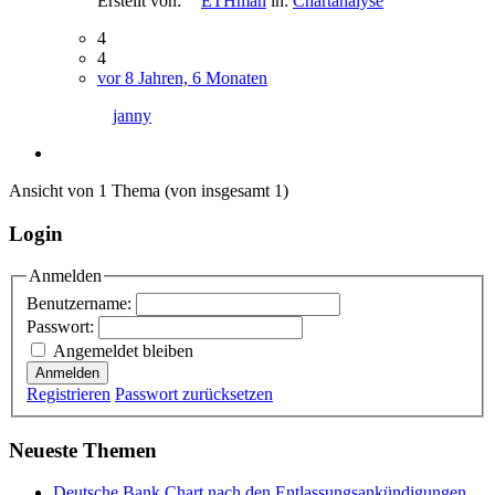
Erstellt von:
ETHman
in:
Chartanalyse
4
4
vor 8 Jahren, 6 Monaten
janny
Ansicht von 1 Thema (von insgesamt 1)
Login
Anmelden
Benutzername:
Passwort:
Angemeldet bleiben
Anmelden
Registrieren
Passwort zurücksetzen
Neueste Themen
Deutsche Bank Chart nach den Entlassungsankündigungen