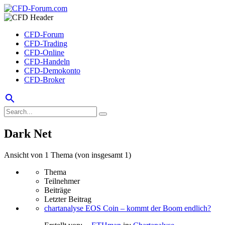
CFD-Forum
CFD-Trading
CFD-Online
CFD-Handeln
CFD-Demokonto
CFD-Broker
search
Dark Net
Ansicht von 1 Thema (von insgesamt 1)
Thema
Teilnehmer
Beiträge
Letzter Beitrag
chartanalyse EOS Coin – kommt der Boom endlich?