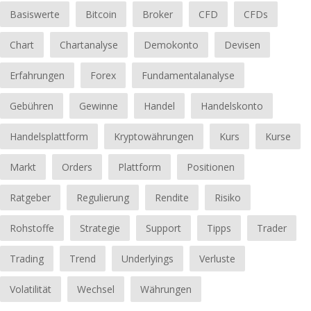
Basiswerte
Bitcoin
Broker
CFD
CFDs
Chart
Chartanalyse
Demokonto
Devisen
Erfahrungen
Forex
Fundamentalanalyse
Gebühren
Gewinne
Handel
Handelskonto
Handelsplattform
Kryptowährungen
Kurs
Kurse
Markt
Orders
Plattform
Positionen
Ratgeber
Regulierung
Rendite
Risiko
Rohstoffe
Strategie
Support
Tipps
Trader
Trading
Trend
Underlyings
Verluste
Volatilität
Wechsel
Währungen