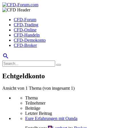
CFD-Forum
CFD-Trading
CFD-Online
CFD-Handeln
CFD-Demokonto
CFD-Broker
search
Echtgeldkonto
Ansicht von 1 Thema (von insgesamt 1)
Thema
Teilnehmer
Beiträge
Letzter Beitrag
Eure Erfahrungen mit Oanda