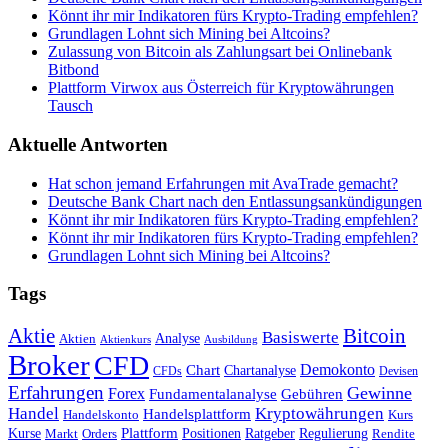
Könnt ihr mir Indikatoren fürs Krypto-Trading empfehlen?
Grundlagen Lohnt sich Mining bei Altcoins?
Zulassung von Bitcoin als Zahlungsart bei Onlinebank
Bitbond
Plattform Virwox aus Österreich für Kryptowährungen
Tausch
Aktuelle Antworten
Hat schon jemand Erfahrungen mit AvaTrade gemacht?
Deutsche Bank Chart nach den Entlassungsankündigungen
Könnt ihr mir Indikatoren fürs Krypto-Trading empfehlen?
Könnt ihr mir Indikatoren fürs Krypto-Trading empfehlen?
Grundlagen Lohnt sich Mining bei Altcoins?
Tags
Bitcoin
Aktie
Basiswerte
Aktien
Analyse
Aktienkurs
Ausbildung
Broker
CFD
Chart
Demokonto
Chartanalyse
CFDs
Devisen
Erfahrungen
Gewinne
Forex
Fundamentalanalyse
Gebühren
Handel
Kryptowährungen
Handelsplattform
Handelskonto
Kurs
Plattform
Kurse
Positionen
Ratgeber
Regulierung
Orders
Rendite
Markt