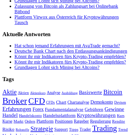
Grundlagen Lohnt sich Mining bei Altcoins?
Zulassung von Bitcoin als Zahlungsart bei Onlinebank
Bitbond
Plattform Virwox aus Österreich für Kryptowährungen
Tausch
Aktuelle Antworten
Hat schon jemand Erfahrungen mit AvaTrade gemacht?
Deutsche Bank Chart nach den Entlassungsankündigungen
Könnt ihr mir Indikatoren fürs Krypto-Trading empfehlen?
Könnt ihr mir Indikatoren fürs Krypto-Trading empfehlen?
Grundlagen Lohnt sich Mining bei Altcoins?
Tags
Bitcoin
Aktie
Basiswerte
Aktien
Analyse
Aktienkurs
Ausbildung
Broker
CFD
Chart
Demokonto
Chartanalyse
CFDs
Devisen
Erfahrungen
Gewinne
Forex
Fundamentalanalyse
Gebühren
Handel
Kryptowährungen
Handelsplattform
Handelskonto
Kurs
Plattform
Kurse
Positionen
Ratgeber
Regulierung
Orders
Rendite
Markt
Trading
Strategie
Risiko
Support
Tipps
Trader
Trend
Rohstoffe