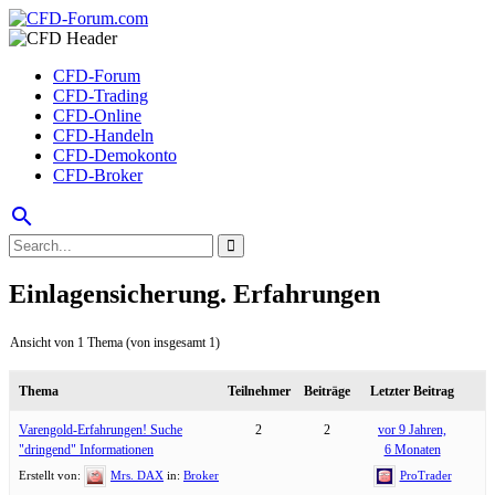
CFD-Forum
CFD-Trading
CFD-Online
CFD-Handeln
CFD-Demokonto
CFD-Broker
search
Einlagensicherung. Erfahrungen
Ansicht von 1 Thema (von insgesamt 1)
Thema
Teilnehmer
Beiträge
Letzter Beitrag
Varengold-Erfahrungen! Suche
2
2
vor 9 Jahren,
"dringend" Informationen
6 Monaten
Erstellt von:
Mrs. DAX
in:
Broker
ProTrader