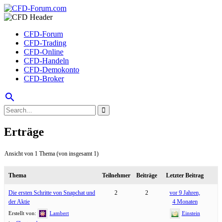
CFD-Forum
CFD-Trading
CFD-Online
CFD-Handeln
CFD-Demokonto
CFD-Broker
search
Erträge
Ansicht von 1 Thema (von insgesamt 1)
Thema
Teilnehmer
Beiträge
Letzter Beitrag
Die ersten Schritte von Snapchat und
2
2
vor 9 Jahren,
der Aktie
4 Monaten
Erstellt von:
Lambert
Einstein