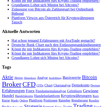
Könnt ihr mir Indikatoren fürs Krypto-Trading empfehlen?
Grundlagen Lohnt sich Mining bei Altcoins?
Zulassung von Bitcoin als Zahlungsart bei Onlinebank
Bitbond
Plattform Virwox aus Österreich für Kryptowährungen
Tausch
Aktuelle Antworten
Hat schon jemand Erfahrungen mit AvaTrade gemacht?
Deutsche Bank Chart nach den Entlassungsankündigungen
Könnt ihr mir Indikatoren fürs Krypto-Trading empfehlen?
Könnt ihr mir Indikatoren fürs Krypto-Trading empfehlen?
Grundlagen Lohnt sich Mining bei Altcoins?
Tags
Bitcoin
Aktie
Basiswerte
Aktien
Analyse
Aktienkurs
Ausbildung
Broker
CFD
Chart
Demokonto
Chartanalyse
CFDs
Devisen
Erfahrungen
Gewinne
Forex
Fundamentalanalyse
Gebühren
Handel
Kryptowährungen
Handelsplattform
Handelskonto
Kurs
Plattform
Kurse
Positionen
Ratgeber
Regulierung
Orders
Rendite
Markt
Trading
Strategie
Risiko
Support
Tipps
Trader
Trend
Rohstoffe