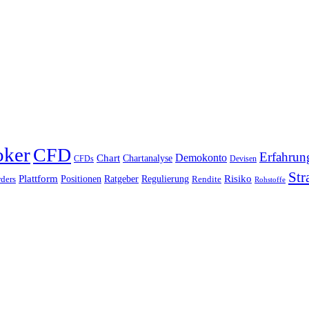
oker
CFD
Erfahrun
Chart
Demokonto
Chartanalyse
CFDs
Devisen
Str
Plattform
Risiko
Positionen
Ratgeber
Regulierung
ders
Rendite
Rohstoffe