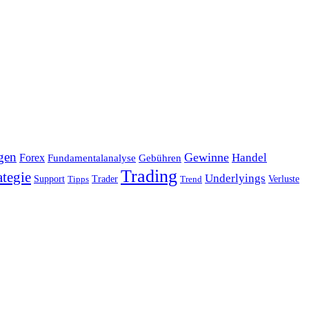
gen
Gewinne
Handel
Forex
Fundamentalanalyse
Gebühren
Trading
ategie
Underlyings
Verluste
Support
Tipps
Trader
Trend