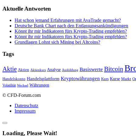
Aktuelle Antworten
Hat schon jemand Erfahrungen mit AvaTrade gemacht?
Deutsche Bank Chart nach den Entlassungsankündigungen
Könnt ihr mir Indikatoren fürs Krypto-Trading empfehlen?
Könnt ihr mir Indikatoren fürs Krypto-Trading empfehlen?
Grundlagen Lohnt sich Mining bei Altcoins?
Tags
Br
Bitcoin
Aktie
Basiswerte
Aktien
Analyse
Aktienkurs
Ausbildung
Kryptowährungen
Handelsplattform
Kurse
Handelskonto
Kurs
Or
Markt
Währungen
Volatilität
Wechsel
© CFD-Forum.com
Datenschutz
Impressum
Loading, Please Wait!