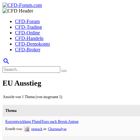
CFD-Forum
CFD-Trading
CFD-Online
CFD-Handeln
CFD-Demokonto
CFD-Broker
search
EU Ausstieg
Ansicht von 1 Thema (von insgesamt 1)
Thema
Kursentwicklung Pfund/Euro nach Brexit-Antrag
Erstellt von:
nemack
in:
Chartanalyse