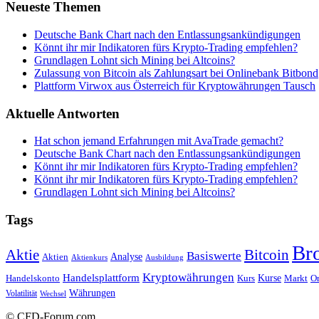
Neueste Themen
Deutsche Bank Chart nach den Entlassungsankündigungen
Könnt ihr mir Indikatoren fürs Krypto-Trading empfehlen?
Grundlagen Lohnt sich Mining bei Altcoins?
Zulassung von Bitcoin als Zahlungsart bei Onlinebank Bitbond
Plattform Virwox aus Österreich für Kryptowährungen Tausch
Aktuelle Antworten
Hat schon jemand Erfahrungen mit AvaTrade gemacht?
Deutsche Bank Chart nach den Entlassungsankündigungen
Könnt ihr mir Indikatoren fürs Krypto-Trading empfehlen?
Könnt ihr mir Indikatoren fürs Krypto-Trading empfehlen?
Grundlagen Lohnt sich Mining bei Altcoins?
Tags
Br
Bitcoin
Aktie
Basiswerte
Aktien
Analyse
Aktienkurs
Ausbildung
Kryptowährungen
Handelsplattform
Kurse
Handelskonto
Kurs
Or
Markt
Währungen
Volatilität
Wechsel
© CFD-Forum.com