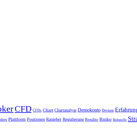
oker
CFD
Erfahrun
Chart
Demokonto
Chartanalyse
CFDs
Devisen
Str
Plattform
Risiko
Positionen
Ratgeber
Regulierung
ders
Rendite
Rohstoffe