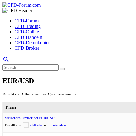
CFD-Forum
CFD-Trading
CFD-Online
CFD-Handeln
CFD-Demokonto
CFD-Broker
search
EUR/USD
Ansicht von 3 Themen – 1 bis 3 (von insgesamt 3)
Thema
Steigendes Dreieck bei EUR/USD
Erstellt von:
cfdtrader
in:
Chartanalyse