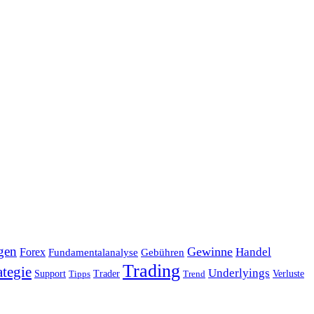
gen
Gewinne
Handel
Forex
Fundamentalanalyse
Gebühren
Trading
ategie
Underlyings
Verluste
Support
Tipps
Trader
Trend