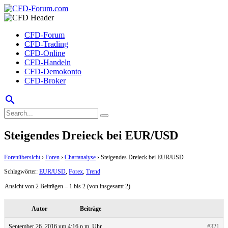
CFD-Forum
CFD-Trading
CFD-Online
CFD-Handeln
CFD-Demokonto
CFD-Broker
search
Steigendes Dreieck bei EUR/USD
Forenübersicht
›
Foren
›
Chartanalyse
›
Steigendes Dreieck bei EUR/USD
Schlagwörter:
EUR/USD
,
Forex
,
Trend
Ansicht von 2 Beiträgen – 1 bis 2 (von insgesamt 2)
Autor
Beiträge
September 26, 2016 um 4:16 p.m. Uhr
#321