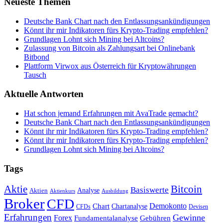
Neueste Themen
Deutsche Bank Chart nach den Entlassungsankündigungen
Könnt ihr mir Indikatoren fürs Krypto-Trading empfehlen?
Grundlagen Lohnt sich Mining bei Altcoins?
Zulassung von Bitcoin als Zahlungsart bei Onlinebank
Bitbond
Plattform Virwox aus Österreich für Kryptowährungen
Tausch
Aktuelle Antworten
Hat schon jemand Erfahrungen mit AvaTrade gemacht?
Deutsche Bank Chart nach den Entlassungsankündigungen
Könnt ihr mir Indikatoren fürs Krypto-Trading empfehlen?
Könnt ihr mir Indikatoren fürs Krypto-Trading empfehlen?
Grundlagen Lohnt sich Mining bei Altcoins?
Tags
Bitcoin
Aktie
Basiswerte
Aktien
Analyse
Aktienkurs
Ausbildung
Broker
CFD
Chart
Demokonto
Chartanalyse
CFDs
Devisen
Erfahrungen
Gewinne
Forex
Fundamentalanalyse
Gebühren