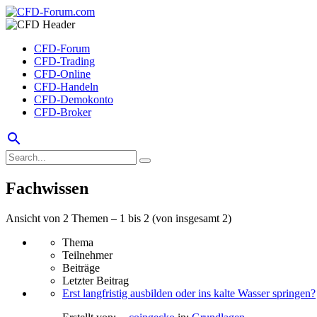
CFD-Forum
CFD-Trading
CFD-Online
CFD-Handeln
CFD-Demokonto
CFD-Broker
search
Fachwissen
Ansicht von 2 Themen – 1 bis 2 (von insgesamt 2)
Thema
Teilnehmer
Beiträge
Letzter Beitrag
Erst langfristig ausbilden oder ins kalte Wasser springen?