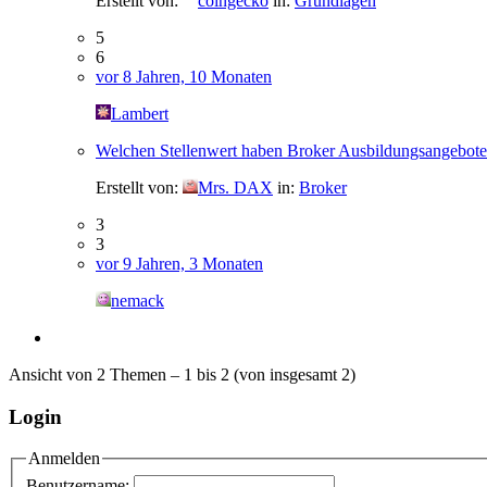
Erstellt von:
coingecko
in:
Grundlagen
5
6
vor 8 Jahren, 10 Monaten
Lambert
Welchen Stellenwert haben Broker Ausbildungsangebote
Erstellt von:
Mrs. DAX
in:
Broker
3
3
vor 9 Jahren, 3 Monaten
nemack
Ansicht von 2 Themen – 1 bis 2 (von insgesamt 2)
Login
Anmelden
Benutzername: