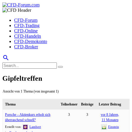
CFD-Forum
CFD-Trading
CFD-Online
CFD-Handeln
CFD-Demokonto
CFD-Broker
search
Gipfeltreffen
Ansicht von 1 Thema (von insgesamt 1)
Thema
Teilnehmer
Beiträge
Letzter Beitrag
Porsche – Aktienkurs erholt sich
3
3
vor 8 Jahren,
überraschend schnell?
11 Monaten
Erstellt von:
Lambert
Einstein