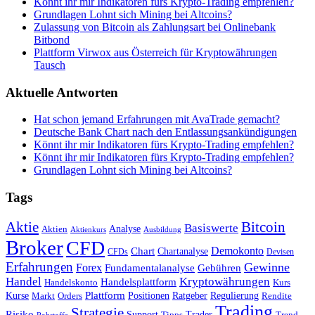
Könnt ihr mir Indikatoren fürs Krypto-Trading empfehlen?
Grundlagen Lohnt sich Mining bei Altcoins?
Zulassung von Bitcoin als Zahlungsart bei Onlinebank
Bitbond
Plattform Virwox aus Österreich für Kryptowährungen
Tausch
Aktuelle Antworten
Hat schon jemand Erfahrungen mit AvaTrade gemacht?
Deutsche Bank Chart nach den Entlassungsankündigungen
Könnt ihr mir Indikatoren fürs Krypto-Trading empfehlen?
Könnt ihr mir Indikatoren fürs Krypto-Trading empfehlen?
Grundlagen Lohnt sich Mining bei Altcoins?
Tags
Bitcoin
Aktie
Basiswerte
Aktien
Analyse
Aktienkurs
Ausbildung
Broker
CFD
Chart
Demokonto
Chartanalyse
CFDs
Devisen
Erfahrungen
Gewinne
Forex
Fundamentalanalyse
Gebühren
Handel
Kryptowährungen
Handelsplattform
Handelskonto
Kurs
Plattform
Kurse
Positionen
Ratgeber
Regulierung
Orders
Rendite
Markt
Trading
Strategie
Risiko
Support
Tipps
Trader
Trend
Rohstoffe