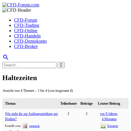
CFD-Forum
CFD-Trading
CFD-Online
CFD-Handeln
CFD-Demokonto
CFD-Broker
search
Haltezeiten
Ansicht von 4 Themen – 1 bis 4 (von insgesamt 4)
Thema
Teilnehmer
Beiträge
Letzter Beitrag
Wie steht ihr zur Auftragserteilung per
2
2
vor 9 Jahren,
Hotline?
4 Monaten
Erstellt von:
nemack
Einstein