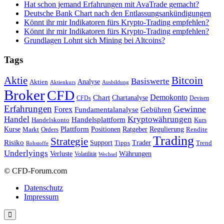
Hat schon jemand Erfahrungen mit AvaTrade gemacht?
Deutsche Bank Chart nach den Entlassungsankündigungen
Könnt ihr mir Indikatoren fürs Krypto-Trading empfehlen?
Könnt ihr mir Indikatoren fürs Krypto-Trading empfehlen?
Grundlagen Lohnt sich Mining bei Altcoins?
Tags
Bitcoin
Aktie
Basiswerte
Aktien
Analyse
Aktienkurs
Ausbildung
Broker
CFD
Chart
Demokonto
Chartanalyse
CFDs
Devisen
Erfahrungen
Gewinne
Forex
Fundamentalanalyse
Gebühren
Handel
Kryptowährungen
Handelsplattform
Handelskonto
Kurs
Plattform
Kurse
Positionen
Ratgeber
Regulierung
Orders
Rendite
Markt
Trading
Strategie
Risiko
Support
Tipps
Trader
Trend
Rohstoffe
Underlyings
Verluste
Währungen
Volatilität
Wechsel
© CFD-Forum.com
Datenschutz
Impressum