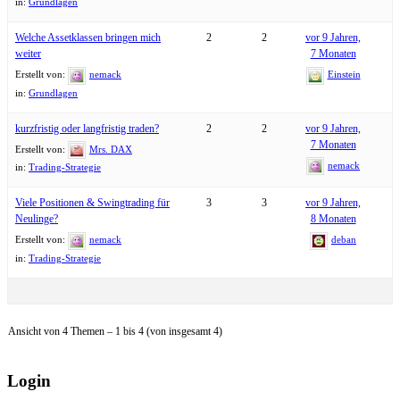
in:
Grundlagen
Welche Assetklassen bringen mich
2
2
vor 9 Jahren,
weiter
7 Monaten
Erstellt von:
nemack
Einstein
in:
Grundlagen
kurzfristig oder langfristig traden?
2
2
vor 9 Jahren,
7 Monaten
Erstellt von:
Mrs. DAX
nemack
in:
Trading-Strategie
Viele Positionen & Swingtrading für
3
3
vor 9 Jahren,
Neulinge?
8 Monaten
Erstellt von:
nemack
deban
in:
Trading-Strategie
Ansicht von 4 Themen – 1 bis 4 (von insgesamt 4)
Login