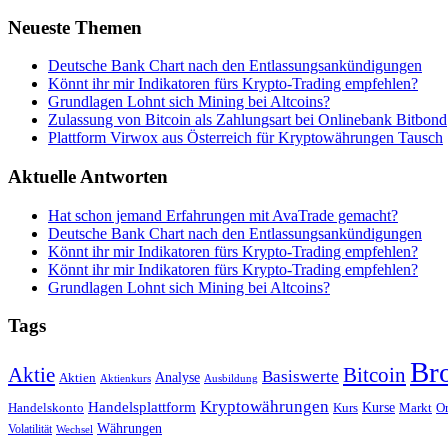
Neueste Themen
Deutsche Bank Chart nach den Entlassungsankündigungen
Könnt ihr mir Indikatoren fürs Krypto-Trading empfehlen?
Grundlagen Lohnt sich Mining bei Altcoins?
Zulassung von Bitcoin als Zahlungsart bei Onlinebank Bitbond
Plattform Virwox aus Österreich für Kryptowährungen Tausch
Aktuelle Antworten
Hat schon jemand Erfahrungen mit AvaTrade gemacht?
Deutsche Bank Chart nach den Entlassungsankündigungen
Könnt ihr mir Indikatoren fürs Krypto-Trading empfehlen?
Könnt ihr mir Indikatoren fürs Krypto-Trading empfehlen?
Grundlagen Lohnt sich Mining bei Altcoins?
Tags
Br
Bitcoin
Aktie
Basiswerte
Aktien
Analyse
Aktienkurs
Ausbildung
Kryptowährungen
Handelsplattform
Kurse
Handelskonto
Kurs
Or
Markt
Währungen
Volatilität
Wechsel