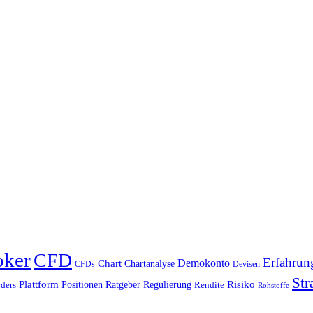
oker
CFD
Erfahrun
Chart
Demokonto
Chartanalyse
CFDs
Devisen
Str
Plattform
Risiko
Positionen
Ratgeber
Regulierung
ders
Rendite
Rohstoffe