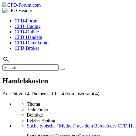
CFD-Forum
CFD-Trading
CFD-Online
CFD-Handeln
CFD-Demokonto
CFD-Broker
search
Handelskosten
Ansicht von 4 Themen – 1 bis 4 (von insgesamt 4)
Thema
Teilnehmer
Beiträge
Letzter Beitrag
Suche typische "Mythen" aus dem Bereich des CFD Han