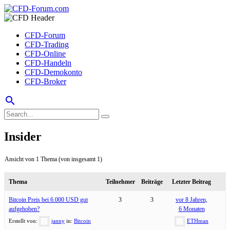
CFD-Forum
CFD-Trading
CFD-Online
CFD-Handeln
CFD-Demokonto
CFD-Broker
search
Insider
Ansicht von 1 Thema (von insgesamt 1)
Thema
Teilnehmer
Beiträge
Letzter Beitrag
Bitcoin Preis bei 6.000 USD gut
3
3
vor 8 Jahren,
aufgehoben?
6 Monaten
Erstellt von:
janny
in:
Bitcoin
ETHman