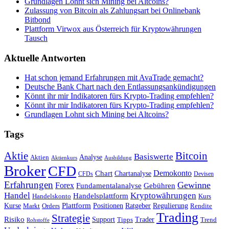
Grundlagen Lohnt sich Mining bei Altcoins?
Zulassung von Bitcoin als Zahlungsart bei Onlinebank
Bitbond
Plattform Virwox aus Österreich für Kryptowährungen
Tausch
Aktuelle Antworten
Hat schon jemand Erfahrungen mit AvaTrade gemacht?
Deutsche Bank Chart nach den Entlassungsankündigungen
Könnt ihr mir Indikatoren fürs Krypto-Trading empfehlen?
Könnt ihr mir Indikatoren fürs Krypto-Trading empfehlen?
Grundlagen Lohnt sich Mining bei Altcoins?
Tags
Bitcoin
Aktie
Basiswerte
Aktien
Analyse
Aktienkurs
Ausbildung
Broker
CFD
Chart
Demokonto
Chartanalyse
CFDs
Devisen
Erfahrungen
Gewinne
Forex
Fundamentalanalyse
Gebühren
Handel
Kryptowährungen
Handelsplattform
Handelskonto
Kurs
Plattform
Kurse
Positionen
Ratgeber
Regulierung
Orders
Rendite
Markt
Trading
Strategie
Risiko
Support
Tipps
Trader
Trend
Rohstoffe