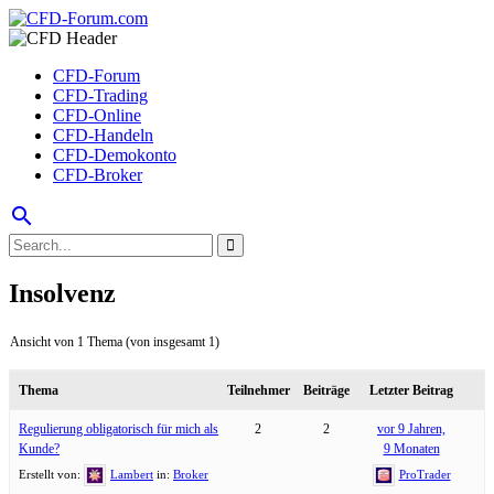
CFD-Forum
CFD-Trading
CFD-Online
CFD-Handeln
CFD-Demokonto
CFD-Broker
search
Insolvenz
Ansicht von 1 Thema (von insgesamt 1)
Thema
Teilnehmer
Beiträge
Letzter Beitrag
Regulierung obligatorisch für mich als
2
2
vor 9 Jahren,
Kunde?
9 Monaten
Erstellt von:
Lambert
in:
Broker
ProTrader