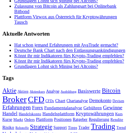
Grundlagen Lohnt sich Mining bei Altcoins?
Zulassung von Bitcoin als Zahlungsart bei Onlinebank
Bitbond
Plattform Virwox aus Österreich für Kryptowährungen
Tausch
Aktuelle Antworten
Hat schon jemand Erfahrungen mit AvaTrade gemacht?
Deutsche Bank Chart nach den Entlassungsankündigungen
Könnt ihr mir Indikatoren fürs Krypto-Trading empfehlen?
Könnt ihr mir Indikatoren fürs Krypto-Trading empfehlen?
Grundlagen Lohnt sich Mining bei Altcoins?
Tags
Bitcoin
Aktie
Basiswerte
Aktien
Analyse
Aktienkurs
Ausbildung
Broker
CFD
Chart
Demokonto
Chartanalyse
CFDs
Devisen
Erfahrungen
Gewinne
Forex
Fundamentalanalyse
Gebühren
Handel
Kryptowährungen
Handelsplattform
Handelskonto
Kurs
Plattform
Kurse
Positionen
Ratgeber
Regulierung
Orders
Rendite
Markt
Trading
Strategie
Risiko
Support
Tipps
Trader
Trend
Rohstoffe