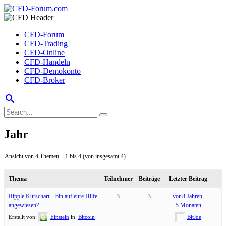
CFD-Forum
CFD-Trading
CFD-Online
CFD-Handeln
CFD-Demokonto
CFD-Broker
search
Jahr
Ansicht von 4 Themen – 1 bis 4 (von insgesamt 4)
Thema
Teilnehmer
Beiträge
Letzter Beitrag
Ripple Kurschart – bin auf eure Hilfe
3
3
vor 8 Jahren,
angewiesen?
5 Monaten
Erstellt von:
Einstein
in:
Bitcoin
BitJoe