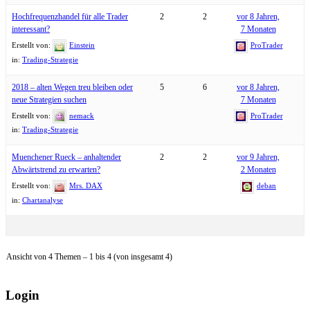
Hochfrequenzhandel für alle Trader
2
2
vor 8 Jahren,
interessant?
7 Monaten
Erstellt von:
Einstein
ProTrader
in:
Trading-Strategie
2018 – alten Wegen treu bleiben oder
5
6
vor 8 Jahren,
neue Strategien suchen
7 Monaten
Erstellt von:
nemack
ProTrader
in:
Trading-Strategie
Muenchener Rueck – anhaltender
2
2
vor 9 Jahren,
Abwärtstrend zu erwarten?
2 Monaten
Erstellt von:
Mrs. DAX
deban
in:
Chartanalyse
Ansicht von 4 Themen – 1 bis 4 (von insgesamt 4)
Login