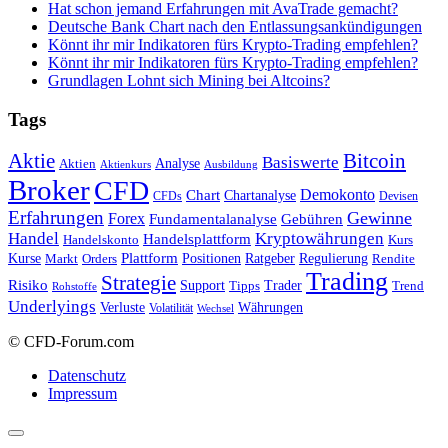
Hat schon jemand Erfahrungen mit AvaTrade gemacht?
Deutsche Bank Chart nach den Entlassungsankündigungen
Könnt ihr mir Indikatoren fürs Krypto-Trading empfehlen?
Könnt ihr mir Indikatoren fürs Krypto-Trading empfehlen?
Grundlagen Lohnt sich Mining bei Altcoins?
Tags
Bitcoin
Aktie
Basiswerte
Aktien
Analyse
Aktienkurs
Ausbildung
Broker
CFD
Chart
Demokonto
Chartanalyse
CFDs
Devisen
Erfahrungen
Gewinne
Forex
Fundamentalanalyse
Gebühren
Handel
Kryptowährungen
Handelsplattform
Handelskonto
Kurs
Plattform
Kurse
Positionen
Ratgeber
Regulierung
Orders
Rendite
Markt
Trading
Strategie
Risiko
Support
Tipps
Trader
Trend
Rohstoffe
Underlyings
Verluste
Währungen
Volatilität
Wechsel
© CFD-Forum.com
Datenschutz
Impressum