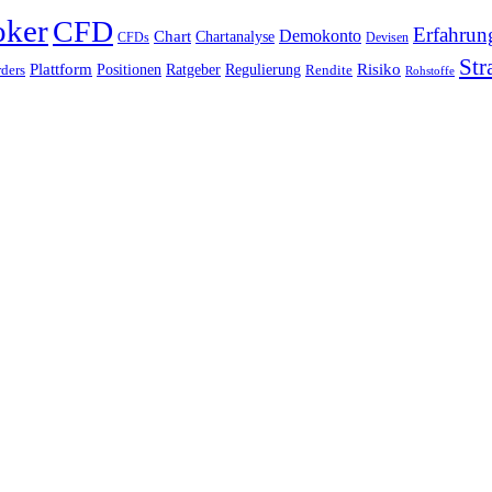
oker
CFD
Erfahrun
Chart
Demokonto
Chartanalyse
CFDs
Devisen
Str
Plattform
Risiko
Positionen
Ratgeber
Regulierung
ders
Rendite
Rohstoffe