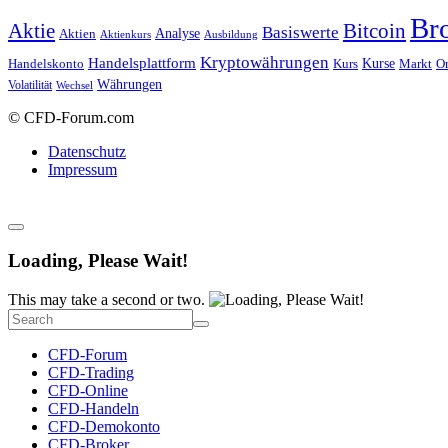
Br
Bitcoin
Aktie
Basiswerte
Aktien
Analyse
Aktienkurs
Ausbildung
Kryptowährungen
Handelsplattform
Kurse
Handelskonto
Kurs
Or
Markt
Währungen
Volatilität
Wechsel
© CFD-Forum.com
Datenschutz
Impressum
Loading, Please Wait!
This may take a second or two.
CFD-Forum
CFD-Trading
CFD-Online
CFD-Handeln
CFD-Demokonto
CFD-Broker