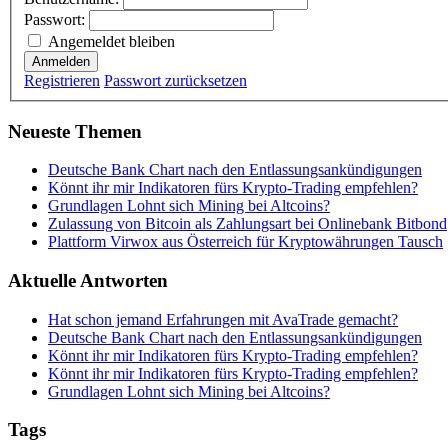
Passwort:
Angemeldet bleiben
Anmelden
Registrieren
Passwort zurücksetzen
Neueste Themen
Deutsche Bank Chart nach den Entlassungsankündigungen
Könnt ihr mir Indikatoren fürs Krypto-Trading empfehlen?
Grundlagen Lohnt sich Mining bei Altcoins?
Zulassung von Bitcoin als Zahlungsart bei Onlinebank Bitbond
Plattform Virwox aus Österreich für Kryptowährungen Tausch
Aktuelle Antworten
Hat schon jemand Erfahrungen mit AvaTrade gemacht?
Deutsche Bank Chart nach den Entlassungsankündigungen
Könnt ihr mir Indikatoren fürs Krypto-Trading empfehlen?
Könnt ihr mir Indikatoren fürs Krypto-Trading empfehlen?
Grundlagen Lohnt sich Mining bei Altcoins?
Tags