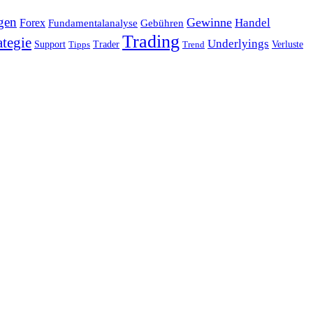
gen
Gewinne
Handel
Forex
Fundamentalanalyse
Gebühren
Trading
ategie
Underlyings
Verluste
Support
Tipps
Trader
Trend