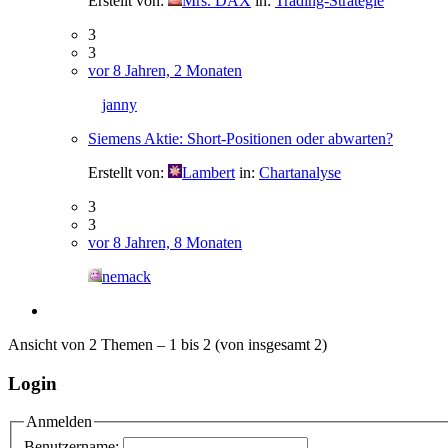
Erstellt von:
Mrs. DAX
in:
Trading-Strategie
3
3
vor 8 Jahren, 2 Monaten
janny
Siemens Aktie: Short-Positionen oder abwarten?
Erstellt von:
Lambert
in:
Chartanalyse
3
3
vor 8 Jahren, 8 Monaten
nemack
Ansicht von 2 Themen – 1 bis 2 (von insgesamt 2)
Login
Anmelden
Benutzername: