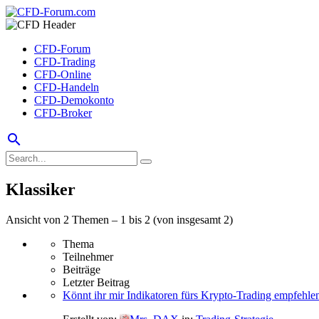
CFD-Forum
CFD-Trading
CFD-Online
CFD-Handeln
CFD-Demokonto
CFD-Broker
search
Klassiker
Ansicht von 2 Themen – 1 bis 2 (von insgesamt 2)
Thema
Teilnehmer
Beiträge
Letzter Beitrag
Könnt ihr mir Indikatoren fürs Krypto-Trading empfehle