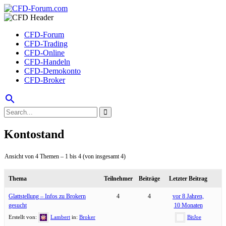
CFD-Forum
CFD-Trading
CFD-Online
CFD-Handeln
CFD-Demokonto
CFD-Broker
search
Kontostand
Ansicht von 4 Themen – 1 bis 4 (von insgesamt 4)
Thema
Teilnehmer
Beiträge
Letzter Beitrag
Glattstellung – Infos zu Brokern
4
4
vor 8 Jahren,
gesucht
10 Monaten
Erstellt von:
Lambert
in:
Broker
BitJoe