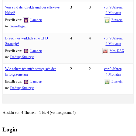
Was sind der direkte und der effektive
3
3
vor 9 Jahren,
Hebel?
2 Monaten
Erstellt von:
Lambert
Einstein
in:
Grundlagen
Braucht es wirklich eine CFD
4
4
vor 9 Jahren,
Strategie?
2 Monaten
Erstellt von:
Lambert
Mrs. DAX
in:
Trading-Strategie
Wie nähere ich mich strategisch der
2
2
vor 9 Jahren,
Erfolgszone an?
4 Monaten
Erstellt von:
Lambert
Einstein
in:
Trading-Strategie
Ansicht von 4 Themen – 1 bis 4 (von insgesamt 4)
Login