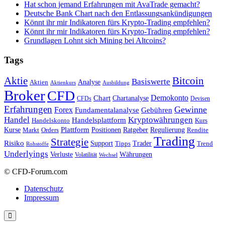
Hat schon jemand Erfahrungen mit AvaTrade gemacht?
Deutsche Bank Chart nach den Entlassungsankündigungen
Könnt ihr mir Indikatoren fürs Krypto-Trading empfehlen?
Könnt ihr mir Indikatoren fürs Krypto-Trading empfehlen?
Grundlagen Lohnt sich Mining bei Altcoins?
Tags
Bitcoin
Aktie
Basiswerte
Aktien
Analyse
Aktienkurs
Ausbildung
Broker
CFD
Chart
Demokonto
Chartanalyse
CFDs
Devisen
Erfahrungen
Gewinne
Forex
Fundamentalanalyse
Gebühren
Handel
Kryptowährungen
Handelsplattform
Handelskonto
Kurs
Plattform
Kurse
Positionen
Ratgeber
Regulierung
Orders
Rendite
Markt
Trading
Strategie
Risiko
Support
Tipps
Trader
Trend
Rohstoffe
Underlyings
Verluste
Währungen
Volatilität
Wechsel
© CFD-Forum.com
Datenschutz
Impressum