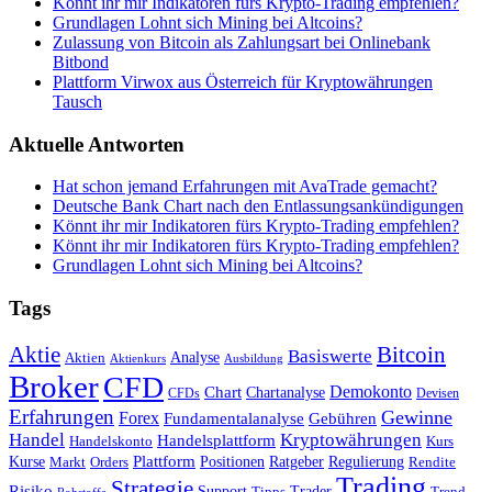
Könnt ihr mir Indikatoren fürs Krypto-Trading empfehlen?
Grundlagen Lohnt sich Mining bei Altcoins?
Zulassung von Bitcoin als Zahlungsart bei Onlinebank
Bitbond
Plattform Virwox aus Österreich für Kryptowährungen
Tausch
Aktuelle Antworten
Hat schon jemand Erfahrungen mit AvaTrade gemacht?
Deutsche Bank Chart nach den Entlassungsankündigungen
Könnt ihr mir Indikatoren fürs Krypto-Trading empfehlen?
Könnt ihr mir Indikatoren fürs Krypto-Trading empfehlen?
Grundlagen Lohnt sich Mining bei Altcoins?
Tags
Bitcoin
Aktie
Basiswerte
Aktien
Analyse
Aktienkurs
Ausbildung
Broker
CFD
Chart
Demokonto
Chartanalyse
CFDs
Devisen
Erfahrungen
Gewinne
Forex
Fundamentalanalyse
Gebühren
Handel
Kryptowährungen
Handelsplattform
Handelskonto
Kurs
Plattform
Kurse
Positionen
Ratgeber
Regulierung
Orders
Rendite
Markt
Trading
Strategie
Risiko
Support
Tipps
Trader
Trend
Rohstoffe