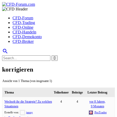
CFD-Forum
CFD-Trading
CFD-Online
CFD-Handeln
CFD-Demokonto
CFD-Broker
search
korrigieren
Ansicht von 1 Thema (von insgesamt 1)
Thema
Teilnehmer
Beiträge
Letzter Beitrag
Wechselt ihr die Strategie? Zu welchen
4
4
vor 8 Jahren,
Situationen
9 Monaten
Erstellt von:
janny
ProTrader