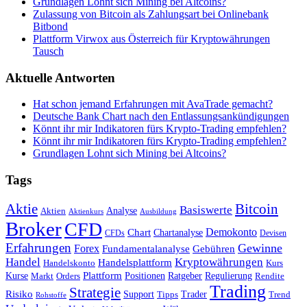
Grundlagen Lohnt sich Mining bei Altcoins?
Zulassung von Bitcoin als Zahlungsart bei Onlinebank
Bitbond
Plattform Virwox aus Österreich für Kryptowährungen
Tausch
Aktuelle Antworten
Hat schon jemand Erfahrungen mit AvaTrade gemacht?
Deutsche Bank Chart nach den Entlassungsankündigungen
Könnt ihr mir Indikatoren fürs Krypto-Trading empfehlen?
Könnt ihr mir Indikatoren fürs Krypto-Trading empfehlen?
Grundlagen Lohnt sich Mining bei Altcoins?
Tags
Bitcoin
Aktie
Basiswerte
Aktien
Analyse
Aktienkurs
Ausbildung
Broker
CFD
Chart
Demokonto
Chartanalyse
CFDs
Devisen
Erfahrungen
Gewinne
Forex
Fundamentalanalyse
Gebühren
Handel
Kryptowährungen
Handelsplattform
Handelskonto
Kurs
Plattform
Kurse
Positionen
Ratgeber
Regulierung
Orders
Rendite
Markt
Trading
Strategie
Risiko
Support
Tipps
Trader
Trend
Rohstoffe