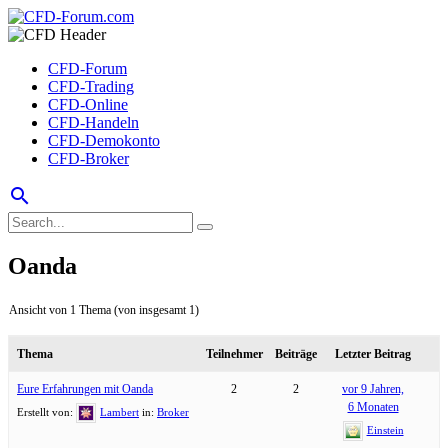
CFD-Forum
CFD-Trading
CFD-Online
CFD-Handeln
CFD-Demokonto
CFD-Broker
search
Oanda
Ansicht von 1 Thema (von insgesamt 1)
Thema
Teilnehmer
Beiträge
Letzter Beitrag
Eure Erfahrungen mit Oanda
2
2
vor 9 Jahren,
6 Monaten
Erstellt von:
Lambert
in:
Broker
Einstein