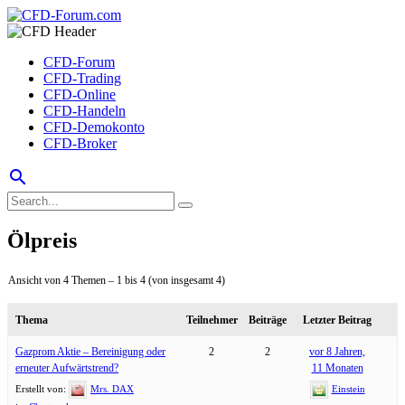
CFD-Forum
CFD-Trading
CFD-Online
CFD-Handeln
CFD-Demokonto
CFD-Broker
search
Ölpreis
Ansicht von 4 Themen – 1 bis 4 (von insgesamt 4)
Thema
Teilnehmer
Beiträge
Letzter Beitrag
Gazprom Aktie – Bereinigung oder
2
2
vor 8 Jahren,
erneuter Aufwärtstrend?
11 Monaten
Erstellt von:
Mrs. DAX
Einstein