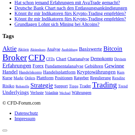
Hat schon jemand Erfahrungen mit AvaTrade gemacht?
Deutsche Bank Chart nach den Entlassungsankündigungen
Könnt ihr mir Indikatoren fürs Krypto-Trading empfehlen?
Könnt ihr mir Indikatoren fürs Krypto-Trading empfehlen?
Grundlagen Lohnt sich Mining bei Altcoins?
Tags
Bitcoin
Aktie
Basiswerte
Aktien
Analyse
Aktienkurs
Ausbildung
Broker
CFD
Chart
Demokonto
Chartanalyse
CFDs
Devisen
Erfahrungen
Gewinne
Forex
Fundamentalanalyse
Gebühren
Handel
Kryptowährungen
Handelsplattform
Handelskonto
Kurs
Plattform
Kurse
Positionen
Ratgeber
Regulierung
Orders
Rendite
Markt
Trading
Strategie
Risiko
Support
Tipps
Trader
Trend
Rohstoffe
Underlyings
Verluste
Währungen
Volatilität
Wechsel
© CFD-Forum.com
Datenschutz
Impressum