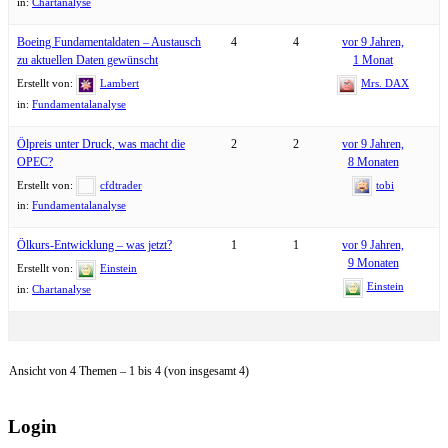
in:
Chartanalyse
Boeing Fundamentaldaten – Austausch
4
4
vor 9 Jahren,
zu aktuellen Daten gewünscht
1 Monat
Erstellt von:
Lambert
Mrs. DAX
in:
Fundamentalanalyse
Ölpreis unter Druck, was macht die
2
2
vor 9 Jahren,
OPEC?
8 Monaten
Erstellt von:
cfdtrader
tobi
in:
Fundamentalanalyse
Ölkurs-Entwicklung – was jetzt?
1
1
vor 9 Jahren,
9 Monaten
Erstellt von:
Einstein
Einstein
in:
Chartanalyse
Ansicht von 4 Themen – 1 bis 4 (von insgesamt 4)
Login