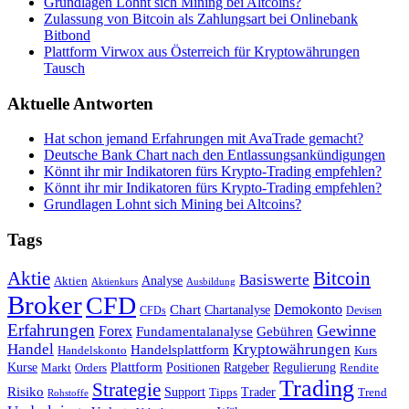
Grundlagen Lohnt sich Mining bei Altcoins?
Zulassung von Bitcoin als Zahlungsart bei Onlinebank
Bitbond
Plattform Virwox aus Österreich für Kryptowährungen
Tausch
Aktuelle Antworten
Hat schon jemand Erfahrungen mit AvaTrade gemacht?
Deutsche Bank Chart nach den Entlassungsankündigungen
Könnt ihr mir Indikatoren fürs Krypto-Trading empfehlen?
Könnt ihr mir Indikatoren fürs Krypto-Trading empfehlen?
Grundlagen Lohnt sich Mining bei Altcoins?
Tags
Bitcoin
Aktie
Basiswerte
Aktien
Analyse
Aktienkurs
Ausbildung
Broker
CFD
Chart
Demokonto
Chartanalyse
CFDs
Devisen
Erfahrungen
Gewinne
Forex
Fundamentalanalyse
Gebühren
Handel
Kryptowährungen
Handelsplattform
Handelskonto
Kurs
Plattform
Kurse
Positionen
Ratgeber
Regulierung
Orders
Rendite
Markt
Trading
Strategie
Risiko
Support
Tipps
Trader
Trend
Rohstoffe