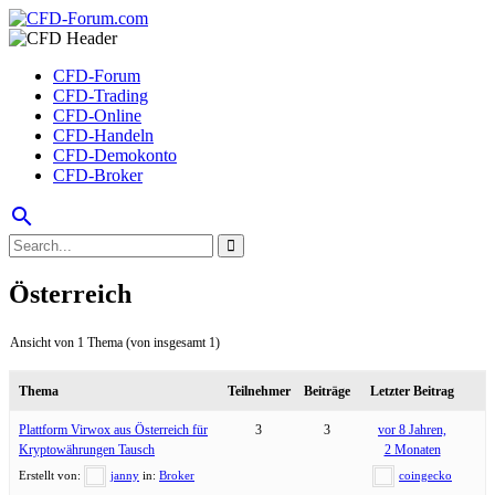
CFD-Forum
CFD-Trading
CFD-Online
CFD-Handeln
CFD-Demokonto
CFD-Broker
search
Österreich
Ansicht von 1 Thema (von insgesamt 1)
Thema
Teilnehmer
Beiträge
Letzter Beitrag
Plattform Virwox aus Österreich für
3
3
vor 8 Jahren,
Kryptowährungen Tausch
2 Monaten
Erstellt von:
janny
in:
Broker
coingecko