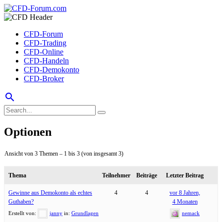
CFD-Forum
CFD-Trading
CFD-Online
CFD-Handeln
CFD-Demokonto
CFD-Broker
search
Optionen
Ansicht von 3 Themen – 1 bis 3 (von insgesamt 3)
Thema
Teilnehmer
Beiträge
Letzter Beitrag
Gewinne aus Demokonto als echtes
4
4
vor 8 Jahren,
Guthaben?
4 Monaten
Erstellt von:
janny
in:
Grundlagen
nemack