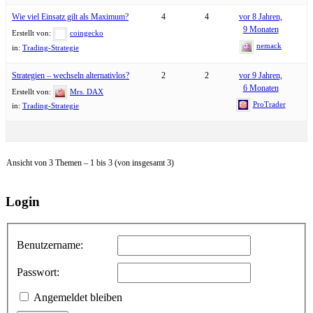
Wie viel Einsatz gilt als Maximum?
4
4
vor 8 Jahren,
9 Monaten
Erstellt von:
coingecko
nemack
in:
Trading-Strategie
Strategien – wechseln alternativlos?
2
2
vor 9 Jahren,
6 Monaten
Erstellt von:
Mrs. DAX
ProTrader
in:
Trading-Strategie
Ansicht von 3 Themen – 1 bis 3 (von insgesamt 3)
Login
Benutzername:
Passwort:
Angemeldet bleiben