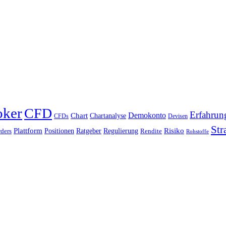
oker
CFD
Erfahrun
Chart
Demokonto
Chartanalyse
CFDs
Devisen
Str
Plattform
Risiko
Positionen
Ratgeber
Regulierung
ders
Rendite
Rohstoffe