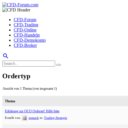
CFD-Forum
CFD-Trading
CFD-Online
CFD-Handeln
CFD-Demokonto
CFD-Broker
search
Ordertyp
Ansicht von 1 Thema (von insgesamt 1)
Thema
Erklärung zur OCO Orderart! Hilfe bitte
Erstellt von:
nemack
in:
Trading-Strategie