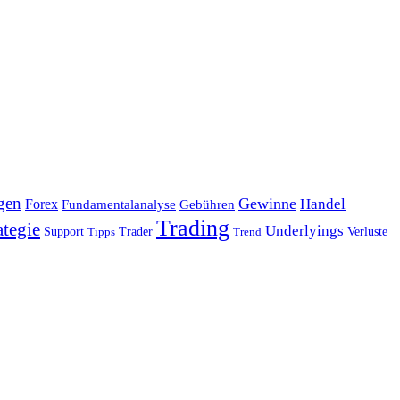
gen
Gewinne
Handel
Forex
Fundamentalanalyse
Gebühren
Trading
ategie
Underlyings
Verluste
Support
Tipps
Trader
Trend