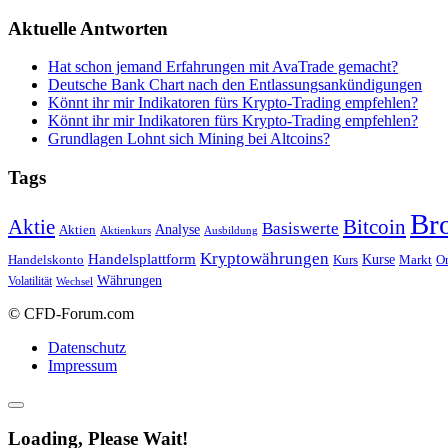
Aktuelle Antworten
Hat schon jemand Erfahrungen mit AvaTrade gemacht?
Deutsche Bank Chart nach den Entlassungsankündigungen
Könnt ihr mir Indikatoren fürs Krypto-Trading empfehlen?
Könnt ihr mir Indikatoren fürs Krypto-Trading empfehlen?
Grundlagen Lohnt sich Mining bei Altcoins?
Tags
Br
Bitcoin
Aktie
Basiswerte
Aktien
Analyse
Aktienkurs
Ausbildung
Kryptowährungen
Handelsplattform
Kurse
Handelskonto
Kurs
Or
Markt
Währungen
Volatilität
Wechsel
© CFD-Forum.com
Datenschutz
Impressum
Loading, Please Wait!