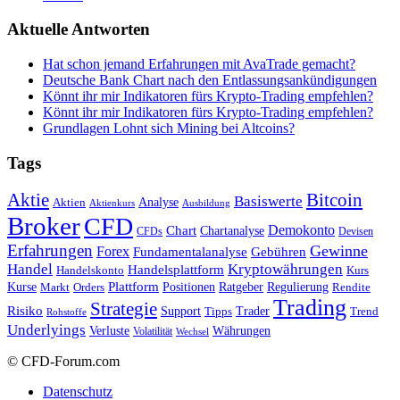
Aktuelle Antworten
Hat schon jemand Erfahrungen mit AvaTrade gemacht?
Deutsche Bank Chart nach den Entlassungsankündigungen
Könnt ihr mir Indikatoren fürs Krypto-Trading empfehlen?
Könnt ihr mir Indikatoren fürs Krypto-Trading empfehlen?
Grundlagen Lohnt sich Mining bei Altcoins?
Tags
Bitcoin
Aktie
Basiswerte
Aktien
Analyse
Aktienkurs
Ausbildung
Broker
CFD
Chart
Demokonto
Chartanalyse
CFDs
Devisen
Erfahrungen
Gewinne
Forex
Fundamentalanalyse
Gebühren
Handel
Kryptowährungen
Handelsplattform
Handelskonto
Kurs
Plattform
Kurse
Positionen
Ratgeber
Regulierung
Orders
Rendite
Markt
Trading
Strategie
Risiko
Support
Tipps
Trader
Trend
Rohstoffe
Underlyings
Verluste
Währungen
Volatilität
Wechsel
© CFD-Forum.com
Datenschutz