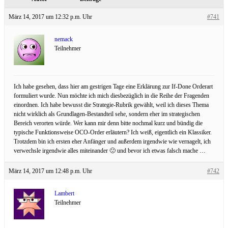
März 14, 2017 um 12:32 p.m. Uhr
#741
nemack
Teilnehmer
Ich habe gesehen, dass hier am gestrigen Tage eine Erklärung zur If-Done Orderart
formuliert wurde. Nun möchte ich mich diesbezüglich in die Reihe der Fragenden
einordnen. Ich habe bewusst die Strategie-Rubrik gewählt, weil ich dieses Thema
nicht wirklich als Grundlagen-Bestandteil sehe, sondern eher im strategischen
Bereich verorten würde. Wer kann mir denn bitte nochmal kurz und bündig die
typische Funktionsweise OCO-Order erläutern? Ich weiß, eigentlich ein Klassiker.
Trotzdem bin ich ersten eher Anfänger und außerdem irgendwie wie vernagelt, ich
verwechsle irgendwie alles miteinander 🙁 und bevor ich etwas falsch mache …
März 14, 2017 um 12:48 p.m. Uhr
#742
Lambert
Teilnehmer