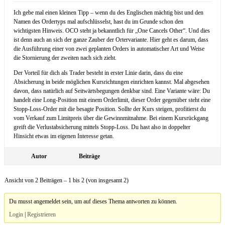
Ich gebe mal einen kleinen Tipp – wenn du des Englischen mächtig bist und den
Namen des Ordertyps mal aufschlüsselst, hast du im Grunde schon den
wichtigsten Hinweis. OCO steht ja bekanntlich für „One Cancels Other“. Und dies
ist denn auch an sich der ganze Zauber der Ortervariante. Hier geht es darum, dass
die Ausführung einer von zwei geplanten Orders in automatischer Art und Weise
die Stornierung der zweiten nach sich zieht.
Der Vorteil für dich als Trader besteht in erster Linie darin, dass du eine
Absicherung in beide möglichen Kursrichtungen einrichten kannst. Mal abgesehen
davon, dass natürlich auf Seitwärtsbegungen denkbar sind. Eine Variante wäre: Du
handelt eine Long-Position mit einem Orderlimit, dieser Order gegenüber steht eine
Stopp-Loss-Order mit die besagte Position. Sollte der Kurs steigen, profitierst du
vom Verkauf zum Limitpreis über die Gewinnmitnahme. Bei einem Kursrückgang
greift die Verlustabsicherung mittels Stopp-Loss. Du hast also in doppelter
Hinsicht etwas im eigenen Interesse getan.
Autor
Beiträge
Ansicht von 2 Beiträgen – 1 bis 2 (von insgesamt 2)
Du musst angemeldet sein, um auf dieses Thema antworten zu können.
Login
|
Registrieren