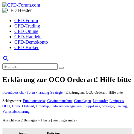
CFD-Forum
CFD-Trading
CFD-Online
CFD-Handeln
CFD-Demokonto
CFD-Broker
search
Erklärung zur OCO Orderart! Hilfe bitte
Forenübersicht
›
Foren
›
Trading-Strategie
›
Erklärung zur OCO Orderart! Hilfe bitte
Schlagwörter:
Funktionsweise
,
Gewinnmitnahme
,
Grundlagen
,
Limitorder
,
Limitpreis
,
OCO
,
Order
,
Orderart
,
Ordertyp
,
Seitwärtsbewegungen
,
Stopp-Loss
,
Strategie
,
Trading
,
Verlustabsicherung
Ansicht von 2 Beiträgen – 1 bis 2 (von insgesamt 2)
Autor
Beiträge