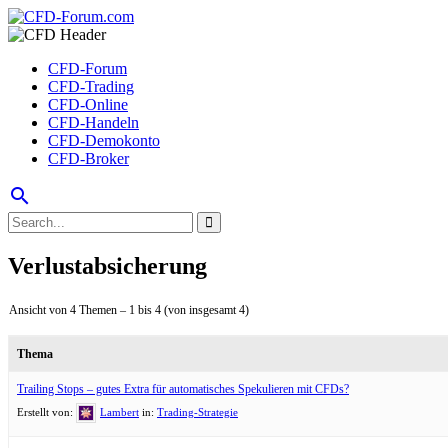
CFD-Forum
CFD-Trading
CFD-Online
CFD-Handeln
CFD-Demokonto
CFD-Broker
search
Verlustabsicherung
Ansicht von 4 Themen – 1 bis 4 (von insgesamt 4)
Thema
Trailing Stops – gutes Extra für automatisches Spekulieren mit CFDs?
Erstellt von:
Lambert
in:
Trading-Strategie