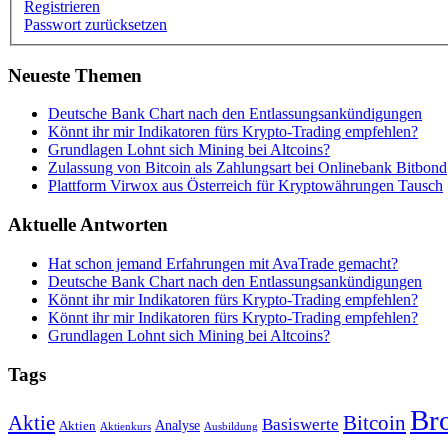
Registrieren
Passwort zurücksetzen
Neueste Themen
Deutsche Bank Chart nach den Entlassungsankündigungen
Könnt ihr mir Indikatoren fürs Krypto-Trading empfehlen?
Grundlagen Lohnt sich Mining bei Altcoins?
Zulassung von Bitcoin als Zahlungsart bei Onlinebank Bitbond
Plattform Virwox aus Österreich für Kryptowährungen Tausch
Aktuelle Antworten
Hat schon jemand Erfahrungen mit AvaTrade gemacht?
Deutsche Bank Chart nach den Entlassungsankündigungen
Könnt ihr mir Indikatoren fürs Krypto-Trading empfehlen?
Könnt ihr mir Indikatoren fürs Krypto-Trading empfehlen?
Grundlagen Lohnt sich Mining bei Altcoins?
Tags
Br
Bitcoin
Aktie
Basiswerte
Aktien
Analyse
Aktienkurs
Ausbildung