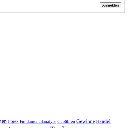
Anmelden
gen
Gewinne
Handel
Forex
Fundamentalanalyse
Gebühren