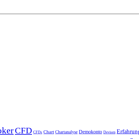
oker
CFD
Erfahrun
Chart
Demokonto
Chartanalyse
CFDs
Devisen