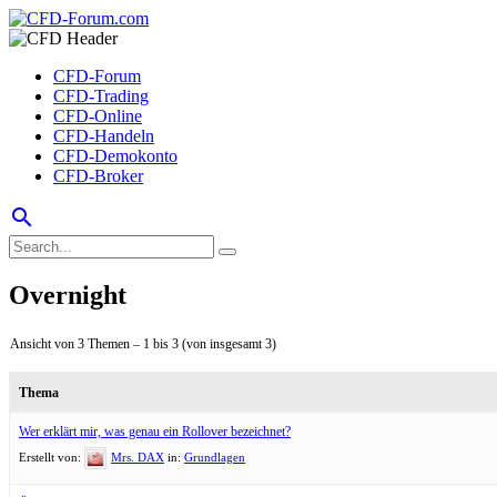
CFD-Forum
CFD-Trading
CFD-Online
CFD-Handeln
CFD-Demokonto
CFD-Broker
search
Overnight
Ansicht von 3 Themen – 1 bis 3 (von insgesamt 3)
Thema
Wer erklärt mir, was genau ein Rollover bezeichnet?
Erstellt von:
Mrs. DAX
in:
Grundlagen