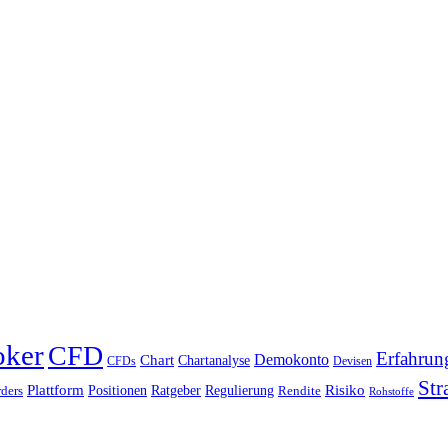
oker
CFD
Erfahrun
Chart
Demokonto
Chartanalyse
CFDs
Devisen
Str
Plattform
Risiko
Positionen
Ratgeber
Regulierung
ders
Rendite
Rohstoffe