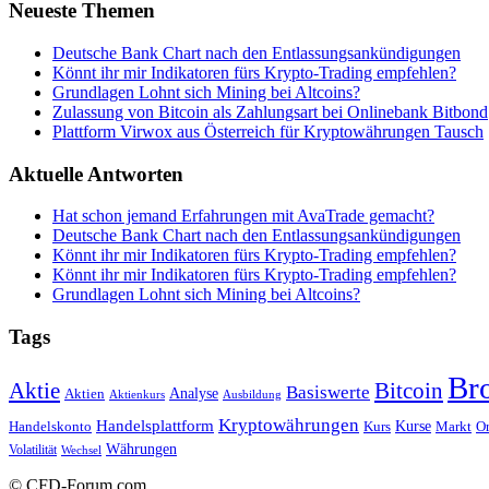
Neueste Themen
Deutsche Bank Chart nach den Entlassungsankündigungen
Könnt ihr mir Indikatoren fürs Krypto-Trading empfehlen?
Grundlagen Lohnt sich Mining bei Altcoins?
Zulassung von Bitcoin als Zahlungsart bei Onlinebank Bitbond
Plattform Virwox aus Österreich für Kryptowährungen Tausch
Aktuelle Antworten
Hat schon jemand Erfahrungen mit AvaTrade gemacht?
Deutsche Bank Chart nach den Entlassungsankündigungen
Könnt ihr mir Indikatoren fürs Krypto-Trading empfehlen?
Könnt ihr mir Indikatoren fürs Krypto-Trading empfehlen?
Grundlagen Lohnt sich Mining bei Altcoins?
Tags
Br
Bitcoin
Aktie
Basiswerte
Aktien
Analyse
Aktienkurs
Ausbildung
Kryptowährungen
Handelsplattform
Kurse
Handelskonto
Kurs
Or
Markt
Währungen
Volatilität
Wechsel
© CFD-Forum.com