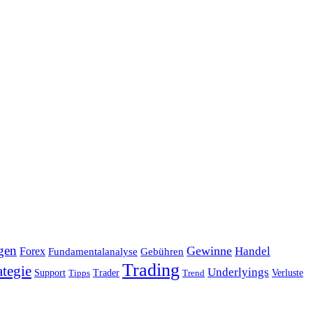
gen
Gewinne
Handel
Forex
Fundamentalanalyse
Gebühren
Trading
ategie
Underlyings
Verluste
Support
Tipps
Trader
Trend